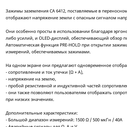
Зажимы заземления CA 6412, поставляемые в переносном 
отображают напряжение земли с опасным сигналом напр
Они особенно просты в использовании благодаря эргон
либо усилий, и OLED-дисплей, обеспечивающий обзор по
Автоматическая функция PRE-HOLD при открытии зажим
измерений, обеспечиваемых зажимами.
На одном экране они предлагают одновременное отобра
- сопротивление и ток утечки (Ω + A),
- напряжение на землю,
- пробой резистивной и индуктивной частей сопротивле
- они также позволяют пользователям отображать сопро
при низких значениях.
Дополнительные характеристики:
- Большой диапазон измерений: 1500 Ω / 500 мкГн / 40A
- Аварийные сигналы для Ω, A и V