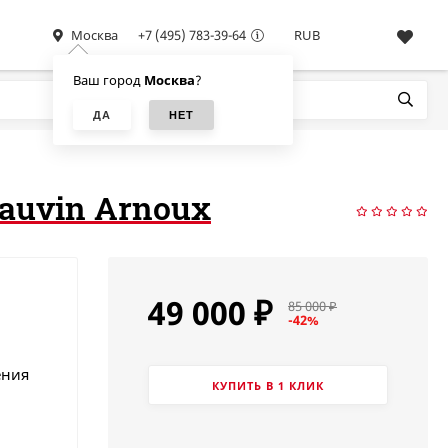
Москва
+7 (495) 783-39-64
RUB
Ваш город
Москва
?
auvin Arnoux
49 000
₽
85 000
₽
-42%
ения
КУПИТЬ В 1 КЛИК