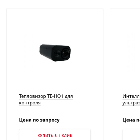
Тепловизор TE-HQ1 для
Интелл
контроля
ультраз
эпидемиологической
контро
ситуации | I3 Systems
LUBExpe
Цена по запросу
Цена п
КУПИТЬ В 1 КЛИК