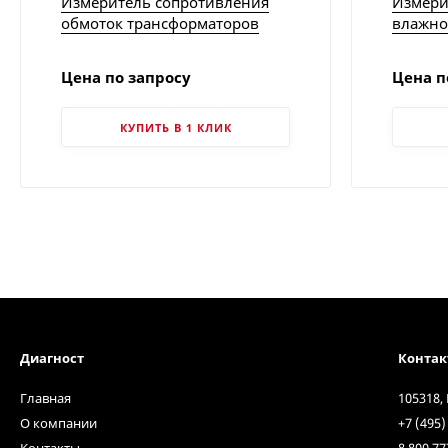
Измеритель сопротивления
Измери
обмоток трансформаторов
влажно
TRM-40 | Vanguard Instruments
| Chauv
Цена по запросу
Цена п
КУПИТЬ В 1 КЛИК
Диагност
Конта
Главная
105318,
О компании
+7 (495)