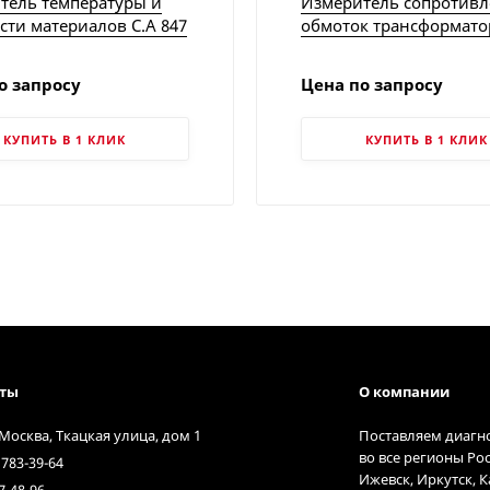
тель температуры и
Измеритель сопротив
сти материалов C.A 847
обмоток трансформато
in Arnoux
TRM-403 | Vanguard
Instruments
о запросу
Цена по запросу
КУПИТЬ В 1 КЛИК
КУПИТЬ В 1 КЛИК
кты
О компании
 Москва, Ткацкая улица, дом 1
Поставляем диагн
во все регионы Ро
 783-39-64
Ижевск, Иркутск, 