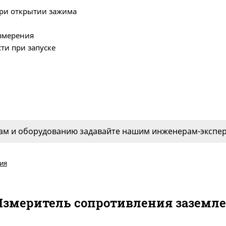
при открытии зажима
измерения
ти при запуске
м и оборудованию задавайте нашим инженерам-эксперт
ия
змеритель сопротивления заземлени