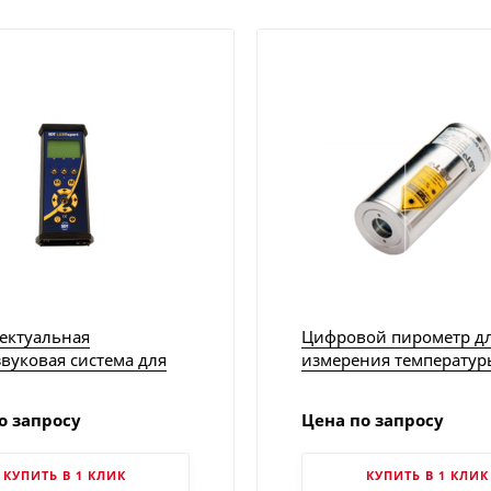
ектуальная
Цифровой пирометр д
вуковая система для
измерения температур
ля уровня смазки
стеклянных поверхнос
rt Dynamic | SDT
AL514 | AST
о запросу
Цена по запросу
КУПИТЬ В 1 КЛИК
КУПИТЬ В 1 КЛИК