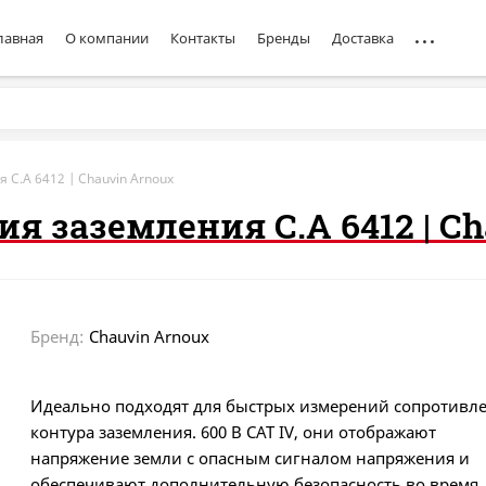
лавная
О компании
Контакты
Бренды
Доставка
C.A 6412 | Chauvin Arnoux
 заземления C.A 6412 | Ch
Бренд:
Chauvin Arnoux
Идеально подходят для быстрых измерений сопротивл
контура заземления. 600 В CAT IV, они отображают
напряжение земли с опасным сигналом напряжения и
обеспечивают дополнительную безопасность во время