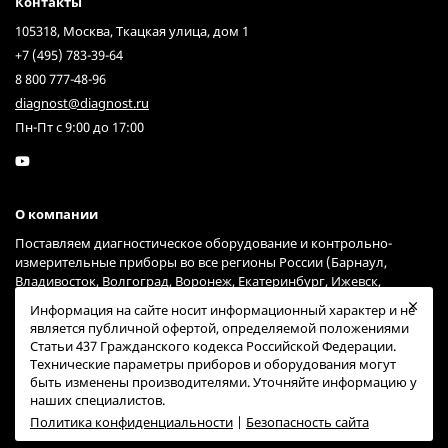
Контакты
105318, Москва, Ткацкая улица, дом 1
+7 (495) 783-39-64
8 800 777-48-96
diagnost@diagnost.ru
Пн-Пт с 9:00 до 17:00
О компании
Поставляем диагностическое оборудование и контрольно-
измерительные приборы во все регионы России (Барнаул,
Владивосток, Волгоград, Воронеж, Екатеринбург, Ижевск,
Иркутск, Казань, Краснодар, Красноярск, Москва, Нижний
Информация на сайте носит информационный характер и не
Новгород, Новосибирск, Омск, Пермь, Ростов-на-Дону, Самара,
является публичной офертой, определяемой положениями
Санкт-Петербург, Саратов, Тольятти, Тюмень, Ульяновск, Уфа,
Статьи 437 Гражданского кодекса Российской Федерации.
Хабаровск, Челябинск, Ярославль) через курьерские службы
Технические параметры приборов и оборудования могут
Гарантпост и СДЭК (возможна доставка и через другие сервисы).
быть изменены производителями. Уточняйте информацию у
наших специалистов.
Политика конфиденциальности
|
Безопасность сайта