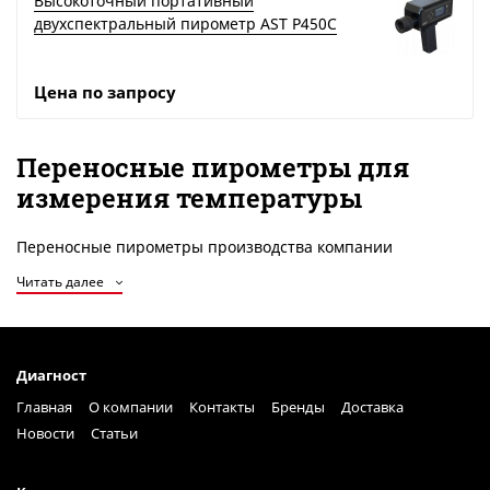
Высокоточный портативный
двухспектральный пирометр AST P450С
Цена по запросу
Переносные пирометры для
измерения температуры
Переносные пирометры производства компании
LumaSense, предназначены для измерения и контроля
Читать далее
температуры металлов, стекломассы, формовки,
бесконтактным методом. Также есть специальный
пирометр для коксохимической промышленности. Все
пирометры обладают высокой точностью, малым
Диагност
временем отклика, хорошим оптическим разрешением.
Главная
О компании
Контакты
Бренды
Доставка
Новости
Статьи