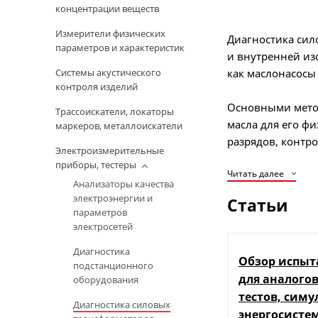
концентрации веществ
Измерители физических
Диагностика сил
параметров и характеристик
и внутренней из
как маслонасосы
Системы акустического
контроля изделий
Основными метод
Трассоискатели, локаторы
масла для его ф
маркеров, металлоискатели
разрядов, контр
Электроизмерительные
приборы, тестеры
Читать далее
При отключенном
Анализаторы качества
осуществляется и
электроэнергии и
Статьи
потерь (tg δ) и
параметров
положениях РПН
электросетей
Диагностика
Также необходим
Обзор испыт
подстанционного
холостого хода, 
для аналого
оборудования
тестов, симу
Диагностика силовых
Периодичность и
энергосистем