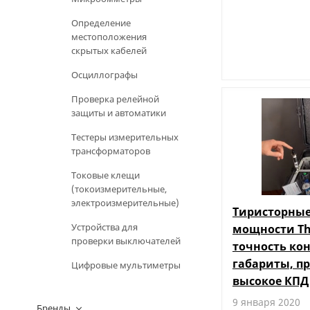
Определение
местоположения
скрытых кабелей
Осциллографы
Проверка релейной
защиты и автоматики
Тестеры измерительных
трансформаторов
Токовые клещи
(токоизмерительные,
электроизмерительные)
Тиристорные
Устройства для
мощности Th
проверки выключателей
точность ко
габариты, пр
Цифровые мультиметры
высокое КПД
9 января 2020
Бренды