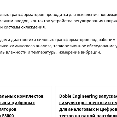
овых трансформаторов проводится для выявления поврежде
оляции вводов, контактов устройства регулирования напряж
 и системы охлаждения.
ами диагностики силовых трансформаторов под рабочим 
изико-химического анализа, тепловизионное обследование 
оль влажности и температуры, измерение вибрации.
 силовом трансформаторе проводится тестирование для о
змерение тангенса угла диэлектрических потерь (tg δ) изо
золяции вводов имеющих измерительный зажим, измеряется 
.
о определить коэффициент трансформации и группу соедин
альных комплектов
Doble Engineering запуска
а также проверить работоспособность РПН.
вых и цифровых
симуляторы энергосистем
ляторов
для аналоговых и цифро
спытаний определена ГОСТ Р 56738-2015 и эксплуатационн
 F8000
тестов на одной платфор