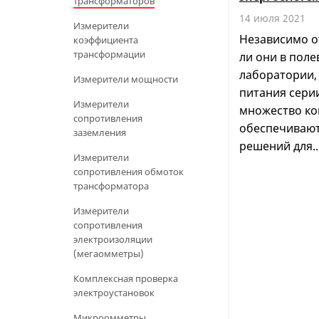
трансформаторов
14 июля 2021
Измерители
При вводе в раб
Независимо о
коэффициента
проводятся испы
трансформации
ли они в поле
лаборатории,
Измерители мощности
питания сери
Измерители
множество ко
сопротивления
обеспечивают
заземления
решений для..
Измерители
сопротивления обмоток
трансформатора
Измерители
сопротивления
электроизоляции
(мегаомметры)
Комплексная проверка
электроустановок
Микроомметры