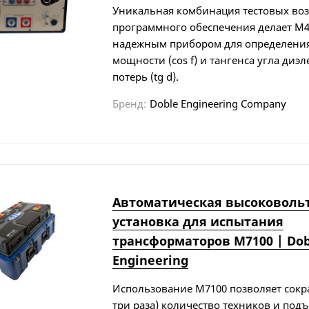
Уникальная комбинация тестовых во
программного обеспечения делает M
надежным прибором для определени
мощности (cos f) и тангенса угла диэ
потерь (tg d).
Бренд:
Doble Engineering Company
Автоматическая высоковоль
установка для испытания
трансформаторов M7100 | Dob
Engineering
Использование M7100 позволяет сокра
три раза) количество техников и под