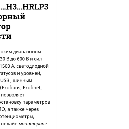
A…H3…HRLP3
орный
тор
сти
роким диапазоном
0 В до 600 В и сил
о 1500 A, светодиодной
атусов и уровней,
USB , шинным
Profibus, Profinet,
, позволяет
установку параметров
О, а также через
отенциометры,
 онлайн
мониторинг