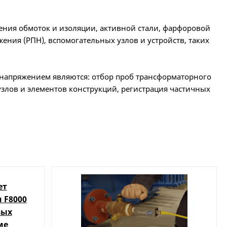
ния обмоток и изоляции, активной стали, фарфоровой
ения (РПН), вспомогательных узлов и устройств, таких
напряжением являются: отбор проб трансформаторного
узлов и элементов конструкций, регистрация частичных
пределения сопротивления изоляции обмоток,
ляции обмоток, емкости и фактора диэлектрических
сопротивление обмоток постоянному току, при всех
ения обмоток, измерить сопротивление КЗ (
ет
Zк
) и потери
 F8000
вых
ым условиям.
ме