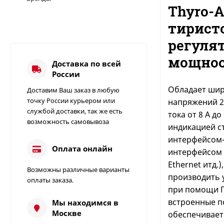
Thyro-
тирист
регуля
мощно
Доставка по всей
России
Обладает ши
Доставим Ваш заказ в любую
точку России курьером или
напряжений 23
службой доставки, так же есть
тока от 8 A д
возможность самовывоза
индикацией ст
интерфейсом-
Оплата онлайн
интерфейсом (
Ethernet итд.)
Возможны различные варианты
Измеритель
производить 
оплаты заказа.
сопротивления
при помощи П
заземления C.A 6412 |
49 000
85 000
₽
₽
встроенные п
Мы находимся в
Chauvin Arnoux
Москве
обеспечивает