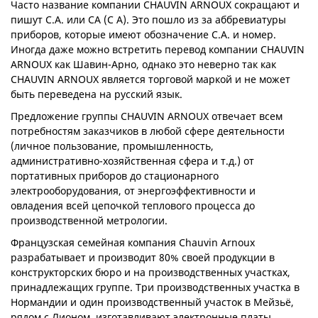
Часто название компании CHAUVIN ARNOUX сокращают и
пишут C.A. или CA (C A). Это пошло из за аббревиатуры
приборов, которые имеют обозначение C.A. и номер.
Иногда даже можно встретить перевод компании CHAUVIN
ARNOUX как Шавин-Арно, однако это неверно так как
CHAUVIN ARNOUX является торговой маркой и не может
быть переведена на русский язык.
Предложение группы CHAUVIN ARNOUX отвечает всем
потребностям заказчиков в любой сфере деятельности
(личное пользование, промышленность,
административно-хозяйственная сфера и т.д.) от
портативных приборов до стационарного
электрооборудования, от энергоэффективности и
овладения всей цепочкой теплового процесса до
производственной метрологии.
Французская семейная компания Chauvin Arnoux
разрабатывает и производит 80% своей продукции в
конструкторских бюро и на производственных участках,
принадлежащих группе. Три производственных участка в
Нормандии и один производственный участок в Мейзьё,
рядом с Лионом, изготавливают электронные платы,