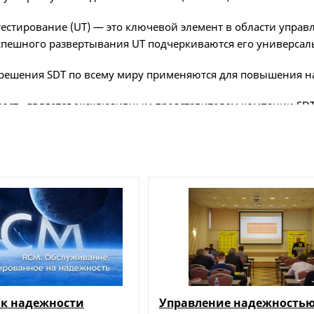
тестирование (UT) — это ключевой элемент в области управ
пешного развертывания UT подчеркиваются его универсал
решения SDT по всему миру применяются для повышения н
ост» является эксклюзивным представителем компании SDT 
шим с специалистам для более подробной информации или
систем мониторинга состояния.
ему ультразвук?
ния компании SDT являются пасивными источниками улав
и дефектов. Основые три явления генерирующие ультравзук
возникает в момент утечки сжатого воздуха/газов или при 
звуковые испытания для обнаружения утечек с целью повы
 к надежности
Управление надежностью