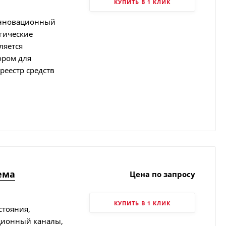
КУПИТЬ В 1 КЛИК
инновационный
гические
ляется
ором для
реестр средств
ема
Цена по запросу
КУПИТЬ В 1 КЛИК
стояния,
ционный каналы,