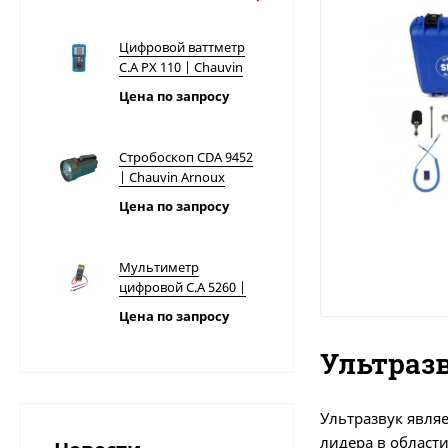
Цифровой ваттметр
C.A PX 110 | Chauvin
Arnoux
Цена по запросу
Стробоскоп CDA 9452
| Chauvin Arnoux
Цена по запросу
Мультиметр
цифровой C.A 5260 |
Chauvin Arnoux
Цена по запросу
Ультраз
Тестер напряжения
C.A 760N | Chauvin
Arnoux
Ультразвук явля
Цена по запросу
лидера в области