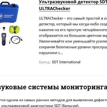
Ультразвуковой детектор SD
ULTRAChecker
ULTRAChecker – это самый простой в 
детектор, который мы когда-либо соз
нажатие на его простую четырёхкноп
отображается на большом цветном эк
Увеличивайте или уменьшайте усилен
сохраняя безопасные уровни прослуш
наушники с...
Бренд:
SDT International
вуковые системы мониторинга
ется одним из самых ранних методов для выявления дефе
 ультразвуковой диагностики SDT (Бельгия).