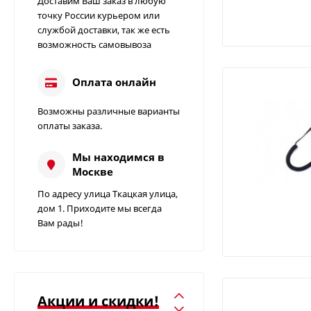
Доставим Ваш заказ в любую
точку России курьером или
службой доставки, так же есть
возможность самовывоза
Оплата онлайн
Возможны различные варианты
Измеритель
оплаты заказа.
сопротивления
заземления C.A 6412 |
49 000
85 000
₽
₽
Мы находимся в
Chauvin Arnoux
Москве
Измеритель
По адресу улица Ткацкая улица,
сопротивления
дом 1. Приходите мы всегда
заземления C.A 6415 |
Вам рады!
Цена по запросу
Chauvin Arnoux
Определитель
вращения фаз C.A
6609 | Chauvin Arnoux
Акции и скидки!
Цена по запросу