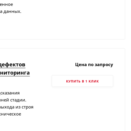
оенное
а данных.
дефектов
Цена по запросу
ониторинга
КУПИТЬ В 1 КЛИК
дсказания
нней стадии.
выхода из строя
хническое