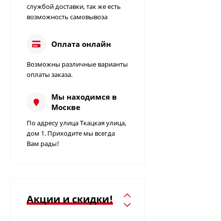
службой доставки, так же есть
возможность самовывоза
Оплата онлайн
Возможны различные варианты
Измеритель
оплаты заказа.
сопротивления
заземления C.A 6412 |
49 000
85 000
₽
₽
Мы находимся в
Chauvin Arnoux
Москве
Измеритель
По адресу улица Ткацкая улица,
сопротивления
дом 1. Приходите мы всегда
заземления C.A 6415 |
Вам рады!
Цена по запросу
Chauvin Arnoux
Определитель
вращения фаз C.A
6609 | Chauvin Arnoux
Акции и скидки!
Цена по запросу