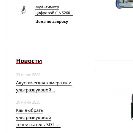
Мультиметр
цифровой C.A 5260 |
Chauvin Arnoux
Цена по запросу
Тестер напряжения
C.A 760N | Chauvin
Arnoux
Цена по запросу
Новости
Измеритель
29 июля 2026
температуры и
Акустическая камера или
влажности
Цена по запросу
ультразвуковой...
материалов C.A 847 |
Chauvin Arnoux
20 июля 2026
Мультиметр
Как выбрать
цифровой C.A 5260G |
Chauvin Arnoux
ультразвуковой
Цена по запросу
течеискатель SDT -...