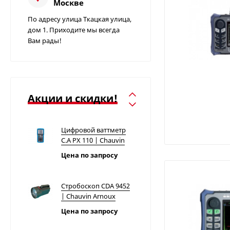
Москве
Измеритель
По адресу улица Ткацкая улица,
сопротивления
дом 1. Приходите мы всегда
заземления C.A 6415 |
Вам рады!
Цена по запросу
Chauvin Arnoux
Определитель
вращения фаз C.A
6609 | Chauvin Arnoux
Акции и скидки!
Цена по запросу
Цифровой ваттметр
C.A PX 110 | Chauvin
Arnoux
Цена по запросу
Стробоскоп CDA 9452
| Chauvin Arnoux
Цена по запросу