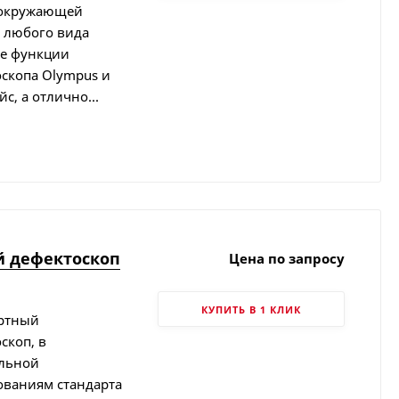
ю окружающей
 любого вида
се функции
оскопа Olympus и
, а отлично...
й дефектоскоп
Цена по запросу
КУПИТЬ В 1 КЛИК
артный
скоп, в
альной
ованиям стандарта