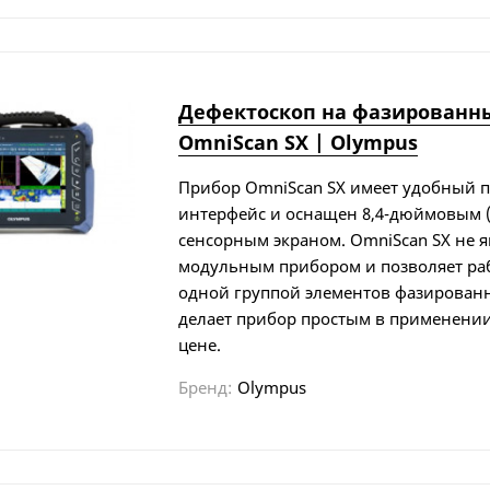
Дефектоскоп на фазированн
OmniScan SX | Olympus
Прибор OmniScan SX имеет удобный
интерфейс и оснащен 8,4-дюймовым (2
сенсорным экраном. OmniScan SX не я
модульным прибором и позволяет раб
одной группой элементов фазированн
делает прибор простым в применении
цене.
Бренд:
Olympus