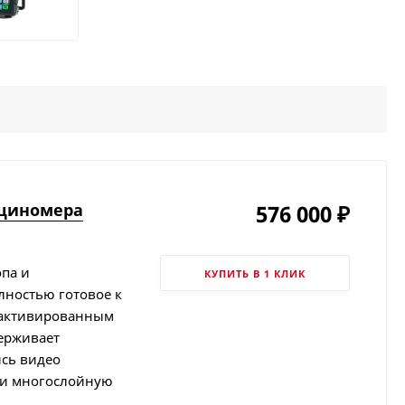
лщиномера
576 000
₽
опа и
КУПИТЬ В 1 КЛИК
лностью готовое к
 активированным
ерживает
ись видео
 и многослойную