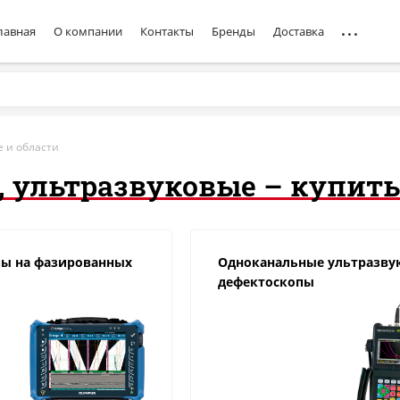
лавная
О компании
Контакты
Бренды
Доставка
е и области
 ультразвуковые – купить
ы на фазированных
Одноканальные ультразву
дефектоскопы