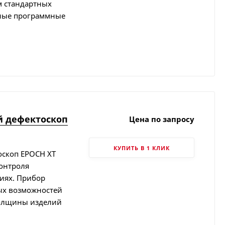
м стандартных
ьные программные
й дефектоскоп
Цена по запросу
КУПИТЬ В 1 КЛИК
оскоп EPOCH XT
онтроля
иях. Прибор
ых возможностей
толщины изделий