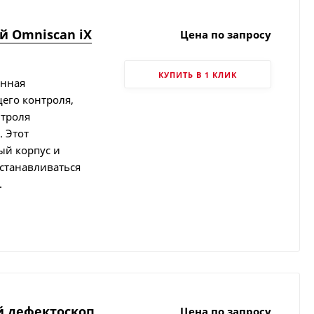
 Omniscan iX
Цена по запросу
КУПИТЬ В 1 КЛИК
енная
его контроля,
нтроля
 Этот
ый корпус и
устанавливаться
.
й дефектоскоп
Цена по запросу