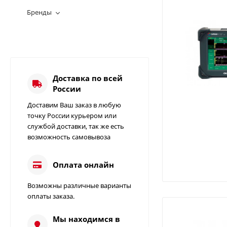
Бренды
Доставка по всей
России
Доставим Ваш заказ в любую
точку России курьером или
службой доставки, так же есть
возможность самовывоза
Оплата онлайн
Возможны различные варианты
Измеритель
оплаты заказа.
сопротивления
заземления C.A 6412 |
49 000
85 000
₽
₽
Мы находимся в
Chauvin Arnoux