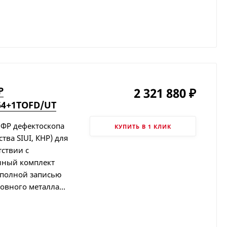
Р
2 321 880
₽
64+1TOFD/UT
 ФР дефектоскопа
КУПИТЬ В 1 КЛИК
тва SIUI, КНР) для
ствии с
нный комплект
 полной записью
вного металла...