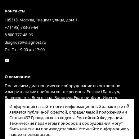
Контакты
105318, Москва, Ткацкая улица, дом 1
+7 (495) 783-39-64
8 800 777-48-96
diagnost@diagnost.ru
Пн-Пт с 9:00 до 17:00
О компании
Поставляем диагностическое оборудование и контрольно-
измерительные приборы во все регионы России (Барнаул,
Владивосток, Волгоград, Воронеж, Екатеринбург, Ижевск,
Иркутск, Казань, Краснодар, Красноярск, Москва, Нижний
Информация на сайте носит информационный характер и не
Новгород, Новосибирск, Омск, Пермь, Ростов-на-Дону, Самара,
является публичной офертой, определяемой положениями
Санкт-Петербург, Саратов, Тольятти, Тюмень, Ульяновск, Уфа,
Статьи 437 Гражданского кодекса Российской Федерации.
Хабаровск, Челябинск, Ярославль) через курьерские службы
Технические параметры приборов и оборудования могут
Гарантпост и СДЭК (возможна доставка и через другие сервисы).
быть изменены производителями. Уточняйте информацию у
наших специалистов.