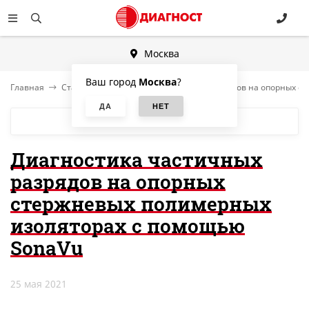
Москва
Ваш город
Москва
?
Главная
Статьи
Диагностика частичных разрядов на опорных с
БЛОГ
Диагностика частичных
разрядов на опорных
стержневых полимерных
изоляторах с помощью
SonaVu
25 мая 2021