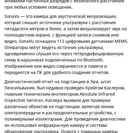
аномалии частичных разрядов с безопасного расстояния
при любых условиях освещения.
SonaVu — это камера для акустической визуализации,
которая слышит источники ультразвука с расстояния
пятидесяти метров и более, а затем визуализирует звук на
полноцветном экране, с функцией записи снимков или
видео. SonaVu оснащена 112 цифровыми датчиками MEMS.
Операторы могут видеть источник ультразвука,
одновременно слушая его через гетеродифицированную
схему в наушниках подключенных по Bluetooth.
Изображения или видео сохраняются в памяти и
передаются на ПК для удобного создания отчетов.
Диагностический отчет на подстанции в Эри, штат
Пенсильвания, был недавно проведен Крейгом Каслером,
главным техническим инспектором Absolute Infrared
Inspection Services. Каслера вызвали для проверки
различных объектов на подстанции, включая линии
электропередачи и распределительные устройства, с
полимерными изоляторами. Для проведения диагностики
он использовал инфракрасную камеру и системы
обнаружения ультразвука. Осмотр с помощью камеры