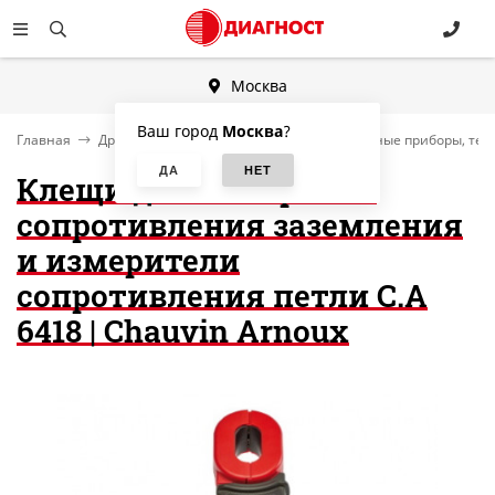
Москва
Ваш город
Москва
?
Главная
Другие категории
Электроизмерительные приборы, тес
Клещи для измерения
сопротивления заземления
и измерители
сопротивления петли C.A
6418 | Chauvin Arnoux