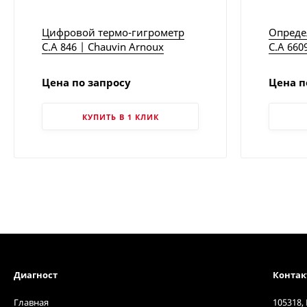
Цифровой термо-гигрометр
Опреде
C.A 846 | Chauvin Arnoux
C.A 660
Цена по запросу
Цена п
КУПИТЬ В 1 КЛИК
Диагност
Конта
Главная
105318,