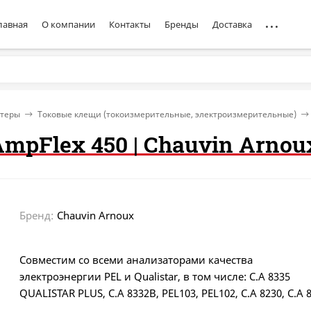
лавная
О компании
Контакты
Бренды
Доставка
стеры
Токовые клещи (токоизмерительные, электроизмерительные)
mpFlex 450 | Chauvin Arnou
Бренд:
Chauvin Arnoux
Совместим со всеми анализаторами качества
электроэнергии PEL и Qualistar, в том числе: C.A 8335
QUALISTAR PLUS, C.A 8332B, PEL103, PEL102, C.A 8230, C.A 