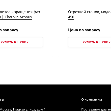
литель вращения фаз
Отрезной станок, моде
9 | Chauvin Arnoux
450
о запросу
Цена по запросу
КУПИТЬ В 1 КЛИК
КУПИТЬ В 1 КЛИК
кты
О компании
 Москва, Ткацкая улица, дом 1
Поставляем диагн