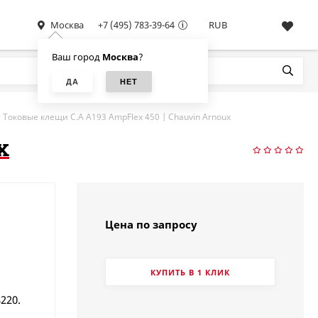
Москва
+7 (495) 783-39-64
RUB
Ваш город
Москва
?
Токовые клещи C.A A193 AmpFlex 450 | Chauvin Arnoux
x
Цена по запросу
КУПИТЬ В 1 КЛИК
8220.