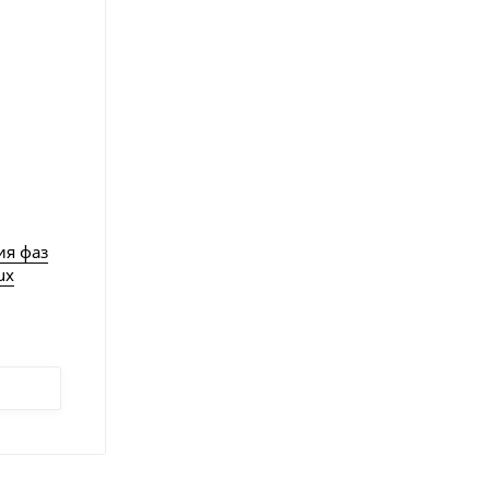
ия фаз
ux