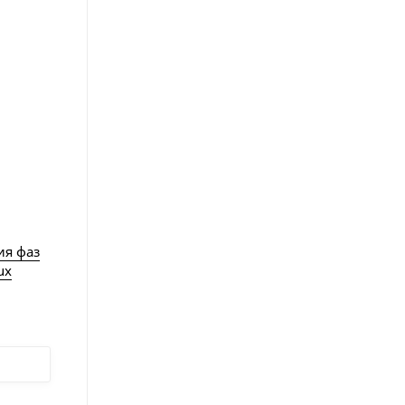
ия фаз
ux