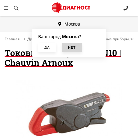
Москва
Ваш город
Москва
?
Главная
Другие категории
Электроизмерительные приборы, тес
Токовые клещи C.A MN10 |
Chauvin Arnoux