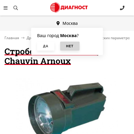
Москва
Ваш город
Москва
?
Главная
Другие категории
Измерители физических параметров и
Стробоскоп CDA 9452 |
Chauvin Arnoux