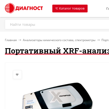
Каталог товаров
Г
Главная
Анализаторы химического состава, спектрометры
Порт
Портативный XRF-анализа