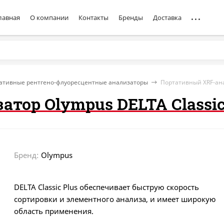
лавная
О компании
Контакты
Бренды
Доставка
ативные рентгено-флуоресцентные анализаторы
Портативный XRF-ана
тор Olympus DELTA Classic
Бренд:
Olympus
DELTA Classic Plus обеспечивает быструю скорость
сортировки и элементного анализа, и имеет широкую
область применения.