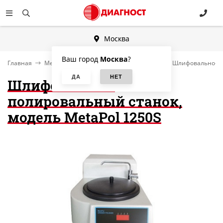
Москва
Ваш город
Москва
?
Главная
Металлографическая пробоподготовка
Шлифовально-по
Шлифовально-
полировальный станок,
модель МetaPol 1250S