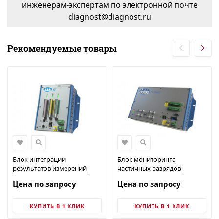
инженерам-экспертам по электронной почте
diagnost@diagnost.ru
Рекомендуемые товары
Блок интеграции
Блок мониторинга
результатов измерений
частичных разрядов
doblePRIME iO | Doble
doblePRIME PD-Guard | Doble
Цена по запросу
Цена по запросу
Engineering
Engineering
КУПИТЬ В 1 КЛИК
КУПИТЬ В 1 КЛИК