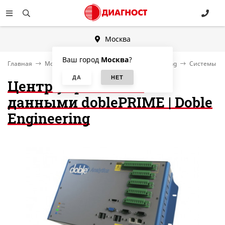
Москва
Ваш город
Москва
?
Главная
Мониторинг состояния, Condition Monitoring
Системы мо
Центр управления
данными doblePRIME | Doble
Engineering