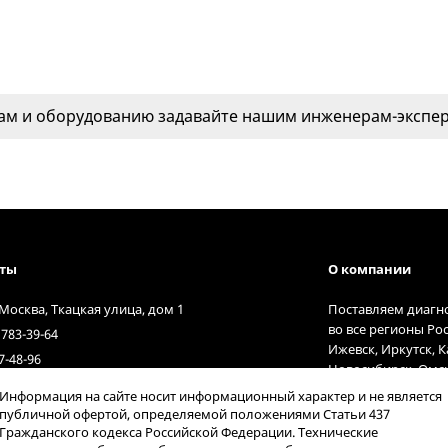
м и оборудованию задавайте нашим инженерам-эксперт
кты
О компании
 Москва, Ткацкая улица, дом 1
Поставляем диагн
во все регионы Ро
 783-39-64
Ижевск, Иркутск, 
7-48-96
Новосибирск, Омск
t@diagnost.ru
Тольятти, Тюмень,
Информация на сайте носит информационный характер и не является
9:00 до 17:00
курьерские службы
публичной офертой, определяемой положениями Статьи 437
Гражданского кодекса Российской Федерации. Технические