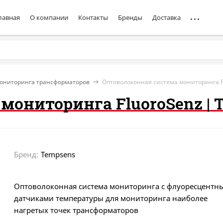
лавная
О компании
Контакты
Бренды
Доставка
ониторинга трансформаторов
Оптоволоконная система мониторинга F
мониторинга FluoroSenz | 
Бренд:
Tempsens
Оптоволоконная система мониторинга с флуоресцентн
датчиками температуры для мониторинга наиболее
нагретых точек трансформаторов