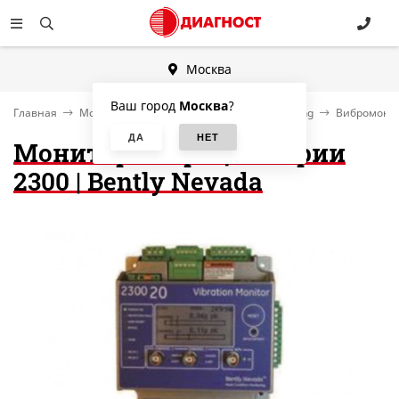
Москва
Ваш город
Москва
?
Главная
Мониторинг состояния, Condition Monitoring
Вибромонит
Монитор вибрации серии
2300 | Bently Nevada