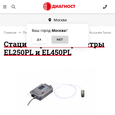
Москва
Ваш город
Москва
?
Главная
Пирометры научные и промышленные
Accurate Sensors
Стационарные пирометры
EL250PL и EL450PL