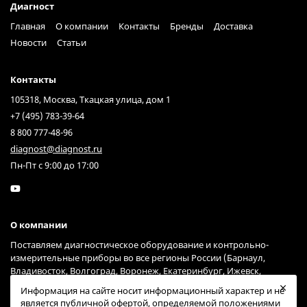
Диагност
Главная
О компании
Контакты
Бренды
Доставка
Новости
Статьи
Контакты
105318, Москва, Ткацкая улица, дом 1
+7 (495) 783-39-64
8 800 777-48-96
diagnost@diagnost.ru
Пн-Пт с 9:00 до 17:00
О компании
Поставляем диагностическое оборудование и контрольно-
измерительные приборы во все регионы России (Барнаул,
Владивосток, Волгоград, Воронеж, Екатеринбург, Ижевск,
Иркутск, Казань, Краснодар, Красноярск, Москва, Нижний
Информация на сайте носит информационный характер и не
Новгород, Новосибирск, Омск, Пермь, Ростов-на-Дону, Самара,
является публичной офертой, определяемой положениями