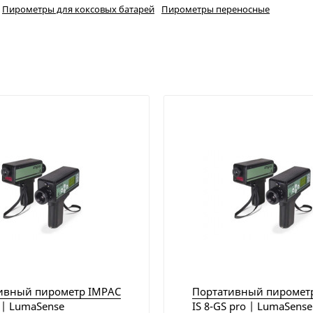
Пирометры для коксовых батарей
Пирометры переносные
ивный пирометр IMPAC
Портативный пиромет
o | LumaSense
IS 8-GS pro | LumaSense