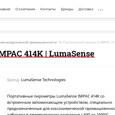
лавная
О компании
Контакты
Бренды
Доставка
 металлургической промышленности
Портативный пирометр IMPAC 41
PAC 414K | LumaSense
Бренд:
LumaSense Technologies
Портативные пирометры LumaSense IMPAC 414K со
встроенным запоминающим устройством, специально
предназначенные для коксохимической промышленнос
работают в температурном диапазоне с 600 до 1600°С.