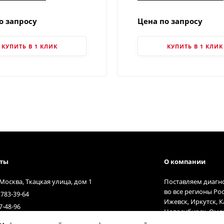
о запросу
Цена по запросу
КУПИТЬ В 1 КЛИК
КУПИТЬ В 1 КЛИК
кты
О компании
 Москва, Ткацкая улица, дом 1
Поставляем диагн
во все регионы Ро
 783-39-64
Ижевск, Иркутск, 
7-48-96
Новосибирск, Омск
t@diagnost.ru
Тольятти, Тюмень,