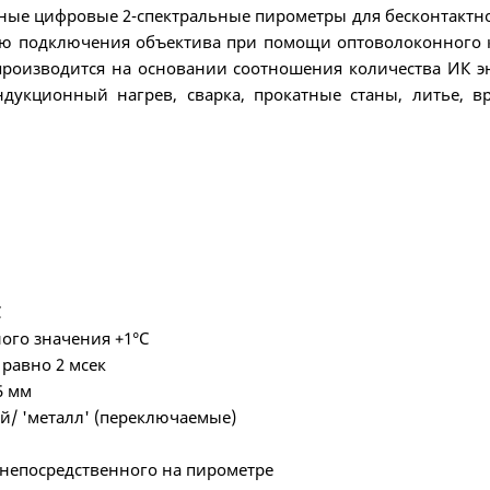
чные цифровые 2-спектральные пирометры для бесконтактно
остью подключения объектива при помощи оптоволоконного 
 производится на основании соотношения количества ИК э
дукционный нагрев, сварка, прокатные станы, литье, в
С
ого значения +1°С
равно 2 мсек
5 мм
й/ 'металл' (переключаемые)
 непосредственного на пирометре