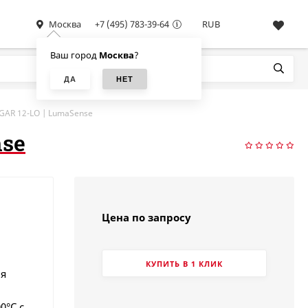
Москва
+7 (495) 783-39-64
RUB
Ваш город
Москва
?
GAR 12-LO | LumaSense
nse
Цена по запросу
КУПИТЬ В 1 КЛИК
ля
0°С с