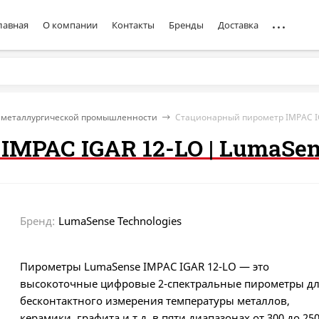
лавная
О компании
Контакты
Бренды
Доставка
 металлургической промышленности
Стационарный пирометр IMPAC I
MPAC IGAR 12-LO | LumaSe
Бренд:
LumaSense Technologies
Пирометры LumaSense IMPAC IGAR 12-LO — это
высокоточные цифровые 2-спектральные пирометры д
бесконтактного измерения температуры металлов,
керамики, графита и т.д. в пяти диапазонах от 300 до 250