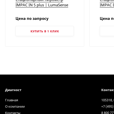
IMPAC IN 5 plus | LumaSense
IMPAC I
Цена по запросу
Цена п
КУПИТЬ В 1 КЛИК
Диагност
Конта
Главная
105318,
О компании
+7 (495)
Контакты
8 800 77