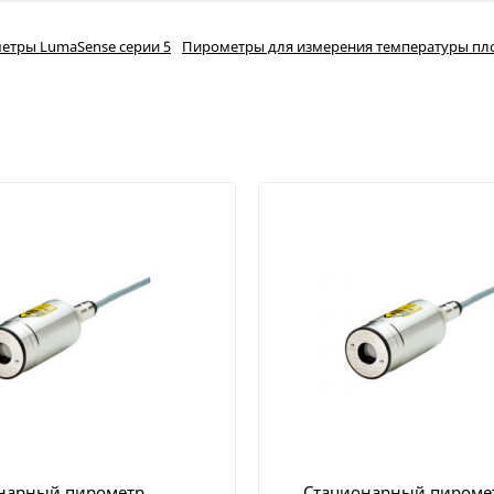
етры LumaSense серии 5
Пирометры для измерения температуры пло
нарный пирометр
Стационарный пироме