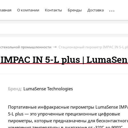
лавная
О компании
Контакты
Бренды
Доставка
 стекольной промышленности
Стационарный пирометр IMPAC IN 5-L pl
PAC IN 5-L plus | LumaSen
Бренд:
LumaSense Technologies
Портативные инфракрасные пирометры LumaSense IMP
5-L plus — это упроченные прецизионные цифровые
пирометры, которые предназначены для бесконтактног
измерения температуры в диапазоне от -32°С до 900°С