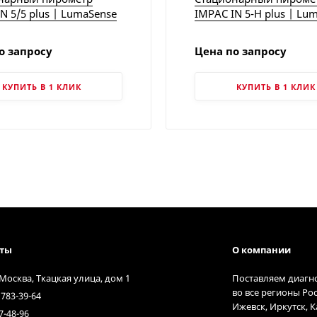
N 5/5 plus | LumaSense
IMPAC IN 5-H plus | Lu
о запросу
Цена по запросу
КУПИТЬ В 1 КЛИК
КУПИТЬ В 1 КЛИК
кты
О компании
 Москва, Ткацкая улица, дом 1
Поставляем диагн
во все регионы Ро
 783-39-64
Ижевск, Иркутск, 
7-48-96