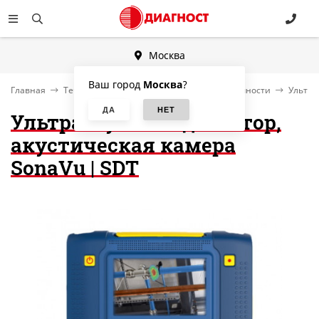
Москва
Ваш город
Москва
?
Главная
Течеискатели, контроль утечек и герметичности
Ультра
Ультразвуковой детектор,
акустическая камера
SonaVu | SDT