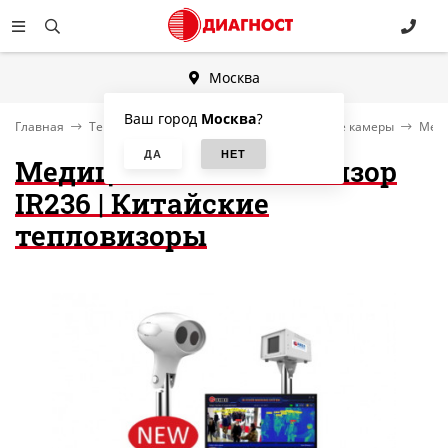
Москва
Ваш город
Москва
?
Главная
Тепловизоры, комплексы, тепловизионные камеры
Меди
Медицинский тепловизор
IR236 | Китайские
тепловизоры