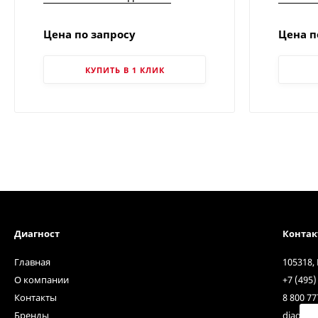
теплового модуля | Китайские
теплов
тепловизоры
теплов
Цена по запросу
Цена п
КУПИТЬ В 1 КЛИК
Диагност
Конта
Главная
105318,
О компании
+7 (495)
Контакты
8 800 77
Бренды
diagnos