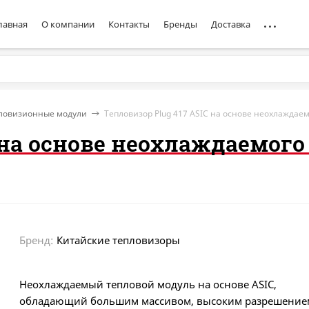
лавная
О компании
Контакты
Бренды
Доставка
ловизионные модули
Тепловизор Plug 417 ASIC на основе неохлаждае
 на основе неохлаждаемого
Бренд:
Китайские тепловизоры
Неохлаждаемый тепловой модуль на основе ASIC,
обладающий большим массивом, высоким разрешение