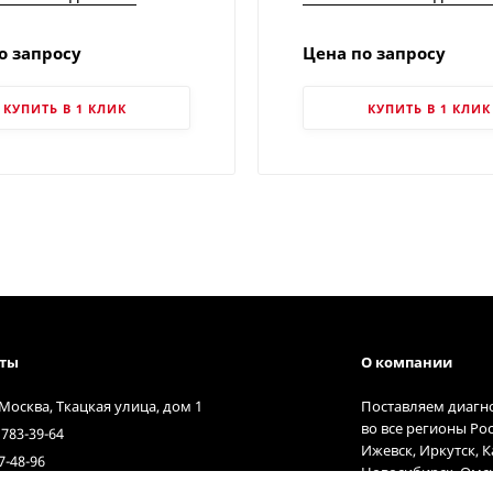
ого модуля | Китайские
теплового модуля | Ки
изоры
тепловизоры
о запросу
Цена по запросу
КУПИТЬ В 1 КЛИК
КУПИТЬ В 1 КЛИК
кты
О компании
 Москва, Ткацкая улица, дом 1
Поставляем диагн
во все регионы Ро
 783-39-64
Ижевск, Иркутск, 
7-48-96
Новосибирск, Омск
t@diagnost.ru