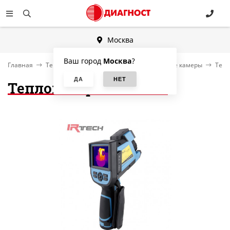
Москва
Ваш город
Москва
?
Главная
Тепловизоры, комплексы, тепловизионные камеры
Тепл
Тепловизор Dali LT7-P