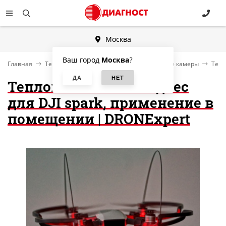
Москва
Ваш город
Москва
?
Главная
Тепловизоры, комплексы, тепловизионные камеры
Тепл
Тепловизионный подвес
для DJI spark, применение в
помещении | DRONExpert