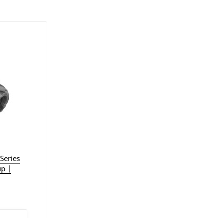
Series
р |
ы