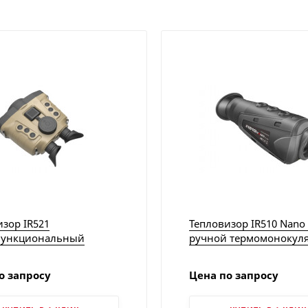
зор IR521
Тепловизор IR510 Nano 
функциональный
ручной термомонокуля
ждаемый портативный
Китайские тепловизор
ь | Китайские
о запросу
Цена по запросу
изоры