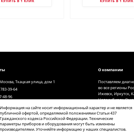
КУПИТЬ В 1 КЛИК
КУПИТЬ В 1 КЛИК
кты
О компании
 Москва, Ткацкая улица, дом 1
Поставляем диагн
во все регионы Ро
 783-39-64
Ижевск, Иркутск, 
7-48-96
Новосибирск, Омск
t@diagnost.ru
Тольятти, Тюмень,
Информация на сайте носит информационный характер и не является
9:00 до 17:00
курьерские службы
публичной офертой, определяемой положениями Статьи 437
Гражданского кодекса Российской Федерации. Технические
параметры приборов и оборудования могут быть изменены
производителями. Уточняйте информацию у наших специалистов.