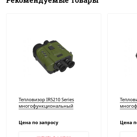
Рекомендуемые товары
Тепловизор IR5210 Series
Теплови
многофункциональный
много
портативный охлаждаемый
неохла
бинокль с охлаждением |
бинокл
Цена по запросу
Цена п
Китайские тепловизоры
теплов