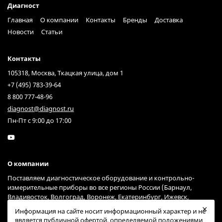
Диагност
Главная
О компании
Контакты
Бренды
Доставка
Новости
Статьи
Контакты
105318, Москва, Ткацкая улица, дом 1
+7 (495) 783-39-64
8 800 777-48-96
diagnost@diagnost.ru
Пн-Пт с 9:00 до 17:00
О компании
Поставляем диагностическое оборудование и контрольно-
измерительные приборы во все регионы России (Барнаул,
Владивосток, Волгоград, Воронеж, Екатеринбург, Ижевск,
Иркутск, Казань, Краснодар, Красноярск, Москва, Нижний
Информация на сайте носит информационный характер и не
Новгород, Новосибирск, Омск, Пермь, Ростов-на-Дону, Самара,
является публичной офертой, определяемой положениями