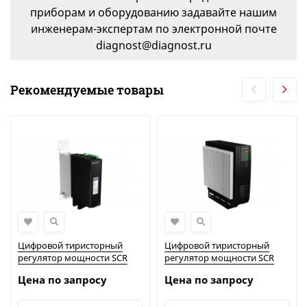
приборам и оборудованию задавайте нашим
инженерам-экспертам по электронной почте
diagnost@diagnost.ru
Рекомендуемые товары
Цифровой тиристорный
Цифровой тиристорный
регулятор мощности SCR
регулятор мощности SCR
Thyro-AX до 350А | Advanced
Thyro-A до 1500А | Advanced
Цена по запросу
Цена по запросу
Energy
Energy