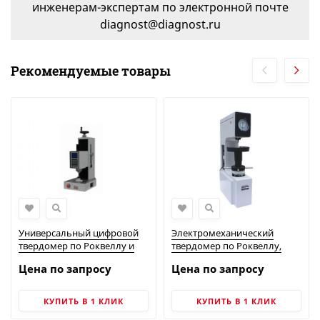
инженерам-экспертам по электронной почте
diagnost@diagnost.ru
Рекомендуемые товары
Универсальный цифровой
Электромеханический
твердомер по Роквеллу и
твердомер по Роквеллу,
Супер-Роквеллу, модель
модель HRD-150
Цена по запросу
Цена по запросу
300HRSS-150
КУПИТЬ В 1 КЛИК
КУПИТЬ В 1 КЛИК