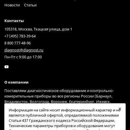
Новости
Статьи
Контакты
105318, Москва, Ткацкая улица, дом 1
+7 (495) 783-39-64
8 800 777-48-96
diagnost@diagnost.ru
Пн-Пт с 9:00 до 17:00
О компании
Поставляем диагностическое оборудование и контрольно-
измерительные приборы во все регионы России (Барнаул,
Владивосток, Волгоград, Воронеж, Екатеринбург, Ижевск,
Иркутск, Казань, Краснодар, Красноярск, Москва, Нижний
Информация на сайте носит информационный характер и не
Новгород, Новосибирск, Омск, Пермь, Ростов-на-Дону, Самара,
является публичной офертой, определяемой положениями
Санкт-Петербург, Саратов, Тольятти, Тюмень, Ульяновск, Уфа,
Статьи 437 Гражданского кодекса Российской Федерации.
Хабаровск, Челябинск, Ярославль) через курьерские службы
Технические параметры приборов и оборудования могут
Гарантпост и СДЭК (возможна доставка и через другие сервисы).