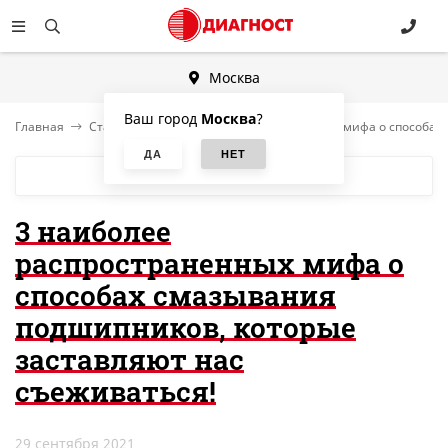
Москва
Ваш город
Москва
?
Главная
Статьи
3 наиболее распространенных мифа о способах
БЛОГ
3 наиболее
распространенных мифа о
способах смазывания
подшипников, которые
заставляют нас
съеживаться!
29 сентября 2021