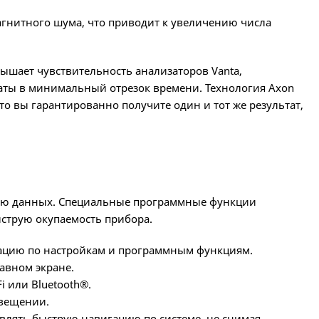
агнитного шума, что приводит к увеличению числа
ышает чувствительность анализаторов Vanta,
аты в минимальный отрезок времени. Технология Axon
о вы гарантированно получите один и тот же результат,
ию данных. Специальные программные функции
струю окупаемость прибора.
ацию по настройкам и программным функциям.
авном экране.
i или Bluetooth®.
свещении.
лять быструю навигацию по системе, не снимая