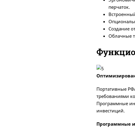
перчаток.
Встроенный
Опциональн
Создание о
Облачные т
Функцио
Оптимизирован
Портативные РФА
требованиями ко
Программные инн
инвестиций.
Программные и