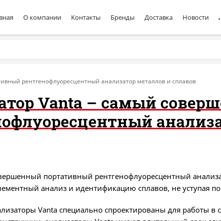
вная
О компании
Контакты
Бренды
Доставка
Новости
тивный рентгенофлуоресцентный анализатор металлов и сплавов
атор Vanta – самый совер
нофлуоресцентный анализа
овершенный портативный рентгенофлуоресцентный анализ
ементный анализ и идентификацию сплавов, не уступая по 
лизаторы Vanta специально спроектированы для работы в 