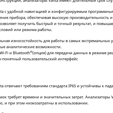
онструкции, анализаторы Vanta имеют длительный срок сл
ta с удобной навигацией и конфигурируемым программным
ение прибора, обеспечивая высокую производительность и
озволяет получить быстрый и точный результат, и повышае
словий или режима работы.
ьная износостойкость для работы в самых экстремальных у
ые аналитические возможности.
®
i-Fi и Bluetooth
(опция) для передачи данных в режиме р
-понятный пользовательский интерфейс
ta отвечают требованиям стандарта IP65 и устойчивы к пад
мок требует времени и значительных затрат. Анализаторы 
ю, и при этом низкозатратны в использовании.