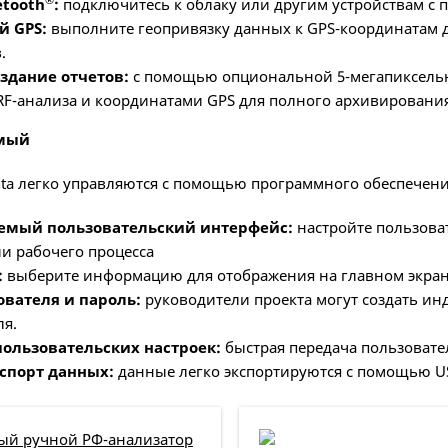
etooth
:
подключитесь к облаку или другим устройствам с п
й GPS:
выполните геопривязку данных к GPS-координатам 
.
здание отчетов:
с помощью опциональной 5-мегапиксель
F-анализа и координатами GPS для полного архивирования
емый
ta легко управляются с помощью программного обеспечения
емый пользовательский интерфейс:
настройте пользова
и рабочего процесса
:
выберите информацию для отображения на главном экран
вателя и пароль:
руководители проекта могут создать ин
ля.
пользовательских настроек:
быстрая передача пользовател
спорт данных:
данные легко экспортируются с помощью USB