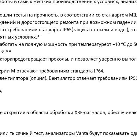
аботы в самых жестких производственных условиях, анализ
ошли тесты на прочность, в соответствии со стандартом M
ждений и дорогостоящего ремонта при возможном падении
ют требованиям стандарта IP65(защита от пыли и воды), чт
ятных условиях.*
аботать на полную мощность при температуреот –10 °C до 5
ей.**
екторапредотвращает проколы, и позволяет уверенно выпол
ерии M отвечают требованиям стандарта IP64.
ентилятора (опция). Вентилятор отвечает требованиям IP56
й
е открытие в области обработки XRF-сигналов, обеспечив
или тысячный тест, анализаторы Vanta будут показывать оди