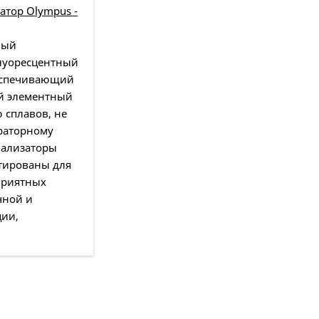
атор Olympus -
ный
луоресцентный
беспечивающий
й элементный
 сплавов, не
ораторному
нализаторы
ктированы для
приятных
чной и
ции,