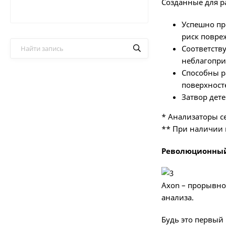
Созданные для р
Успешно пр
риск повре
Соответству
неблагопри
Способны р
поверхност
Затвор дет
* Анализаторы с
** При наличии в
Революционны
Axon – прорывно
анализа.
Будь это первый 