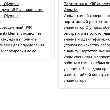
Портативный XRF-анализ
 ручной РФ-анализатор
Vanta M
t | Olympus
Vanta – самый совершен
й
портативный рентгеноф
оресцентный (РФ)
анализатор Olympus, о
anta Element позволяет
быстрый и высокоточны
у секунду выполнить
анализ и идентификацию
анализ для определения
уступая по качеству лаб
 и сортировки лома.
анализу. Портативные а
Vanta специально спрое
работы в самых неблаго
условиях. Благодаря про
износостойкой конструк
анализаторы