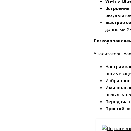
Wi-Fi и Blu
Встроенны
результатов
Быстрое со
данными XR
Легкоуправля
Анализаторы Van
Настраива
оптимизаци
Избранное
Имя пользо
пользовате
Передача 
Простой эк