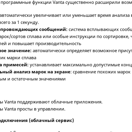
программные функции Vanta существенно расширили возм
автоматически увеличивает или уменьшает время анализа в
его за 1 секунду.
опровождающих сообщений:
система всплывающих сообщ
арок/сортов сплава или особые инструкции по сортировке,
лей и повышает производительность
ое значение:
автоматически определяет возможное присут
тик марки сплава
а примесей:
устанавливает максимально допустимые конц
ьный анализ марок на экране
: сравнение похожих марок
ым и остаточным значениями
ы Vanta поддерживают облачные приложения.
ы Vanta просты в управлении.
одключения (облачный сервис)
®