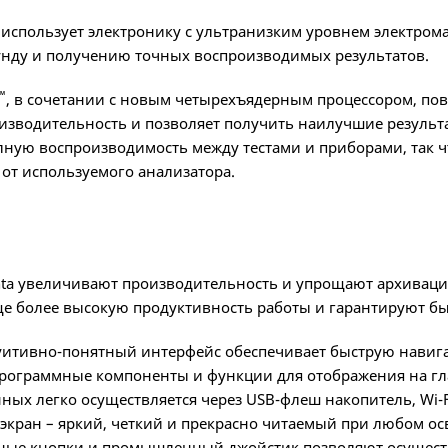
 использует электронику с ультранизким уровнем электром
унду и получению точных воспроизводимых результатов.
™
, в сочетании с новым четырехъядерным процессором, пов
изводительность и позволяет получить наилучшие результ
лную воспроизводимость между тестами и приборами, так чт
 от используемого анализатора.
nta увеличивают производительность и упрощают архивац
е более высокую продуктивность работы и гарантируют бы
итивно-понятный интерфейс обеспечивает быструю навиг
рограммные компоненты и функции для отображения на гл
ных легко осуществляется через USB-флеш накопитель, Wi-F
экран – яркий, четкий и прекрасно читаемый при любом о
ые кнопки и промышленный джойстик позволяют осуществ