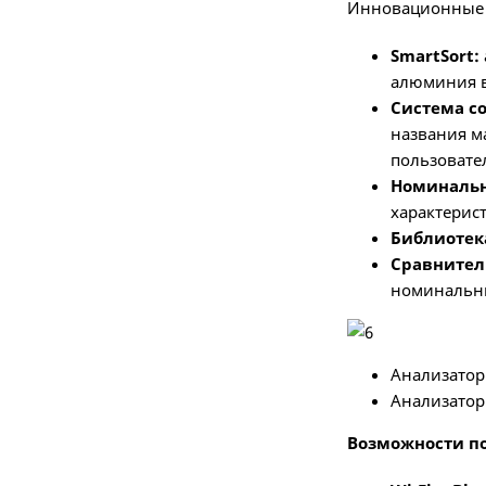
Инновационные 
SmartSort:
алюминия вс
Система с
названия м
пользовате
Номинальн
характерис
Библиотек
Сравнител
номинальн
Анализатор
Анализатор
Возможности п