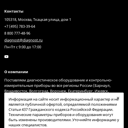
Контакты
105318, Москва, Ткацкая улица, дом 1
+7 (495) 783-39-64
8 800 777-48-96
diagnost@diagnost.ru
Пн-Пт с 9:00 до 17:00
О компании
Поставляем диагностическое оборудование и контрольно-
измерительные приборы во все регионы России (Барнаул,
Владивосток, Волгоград, Воронеж, Екатеринбург, Ижевск,
Иркутск, Казань, Краснодар, Красноярск, Москва, Нижний
Информация на сайте носит информационный характер и не
Новгород, Новосибирск, Омск, Пермь, Ростов-на-Дону, Самара,
является публичной офертой, определяемой положениями
Санкт-Петербург, Саратов, Тольятти, Тюмень, Ульяновск, Уфа,
Статьи 437 Гражданского кодекса Российской Федерации.
Хабаровск, Челябинск, Ярославль) через курьерские службы
Технические параметры приборов и оборудования могут
Гарантпост и СДЭК (возможна доставка и через другие сервисы).
быть изменены производителями. Уточняйте информацию у
наших специалистов.