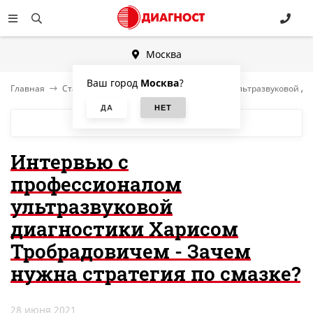
Москва
Ваш город
Москва
?
Главная
Статьи
Интервью с профессионалом ультразвуковой диа
БЛОГ
Интервью с
профессионалом
ультразвуковой
диагностики Харисом
Тробрадовичем - Зачем
нужна стратегия по смазке?
28 июня 2021