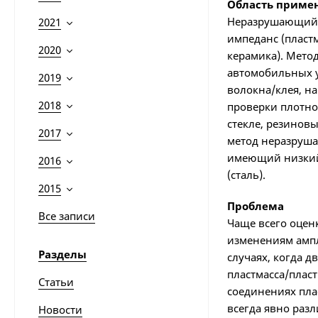
Область приме
Неразрушающий к
2021
импеданс (пластм
2020
керамика). Мето
автомобильных уз
2019
волокна/клея, н
2018
проверки плотно
стекле, резинов
2017
метод неразруша
имеющий низкий 
2016
(сталь).
2015
Проблема
Все записи
Чаще всего оцен
изменениям ампл
Разделы
случаях, когда 
пластмасса/плас
Статьи
соединениях пла
всегда явно раз
Новости