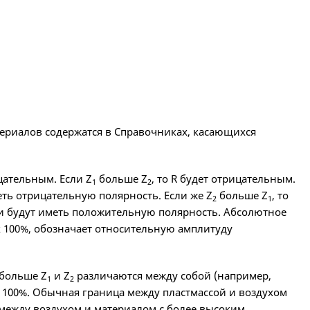
ериалов содержатся в Справочниках, касающихся
ательным. Если Z
больше Z
, то R будет отрицательным.
1
2
ть отрицательную полярность. Если же Z
больше Z
, то
2
1
и будут иметь положительную полярность. Абсолютное
к 100%, обозначает относительную амплитуду
 больше Z
и Z
различаются между собой (например,
1
2
 100%. Обычная граница между пластмассой и воздухом
 между воздухом и материалом с более высоким