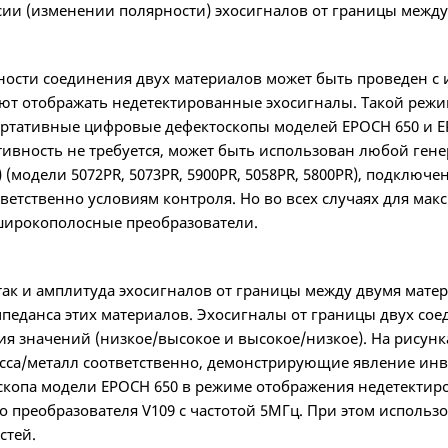
сии (изменении полярности) эхосигналов от границы между
ности соединения двух материалов может быть проведен с 
ют отображать недетектированные эхосигналы. Такой реж
ртативные цифровые дефектоскопы моделей EPOCH 650 и EP
ативность не требуется, может быть использован любой ге
) (модели 5072PR, 5073PR, 5900PR, 5058PR, 5800PR), подключ
ветственно условиям контроля. Но во всех случаях для ма
широкополосные преобразователи.
ы
 так и амплитуда эхосигналов от границы между двумя мат
мпеданса этих материалов. Эхосигналы от границы двух с
ия значений (низкое/высокое и высокое/низкое). На рисунк
асса/металл соответственно, демонстрирующие явление инв
скопа модели EPOCH 650 в режиме отображения недетекти
 преобразователя V109 с частотой 5МГц. При этом использо
стей.