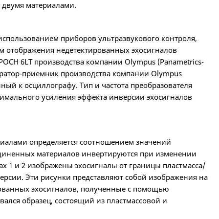
 двумя материалами.
использованием приборов ультразвукового контроля,
им отображения недетектированных эхосигналов
OCH 6LT производства компании Olympus (Panametrics-
нератор-приемник производства компании Olympus
енный к осциллографу. Тип и частота преобразователя
ксимального усиления эффекта инверсии эхосигналов
ериалами определяется соотношением значений
оединенных материалов инвертируются при изменении
ах 1 и 2 изображены эхосигналы от границы пластмасса/
ерсии. Эти рисунки представляют собой изображения на
рованных эхосигналов, полученные с помощью
вался образец, состоящий из пластмассовой и