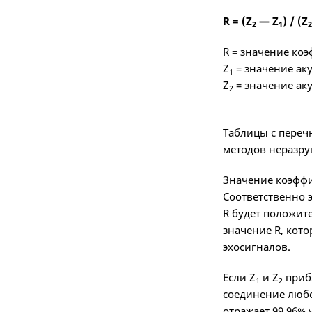
R = (Z
— Z
) / (Z
2
1
2
R = значение ко
Z
= значение ак
1
Z
= значение ак
2
Таблицы с переч
методов неразр
Значение коэффи
Соответственно 
R будет положит
значение R, кот
эхосигналов.
Если Z
и Z
прибл
1
2
соединение любо
отражает 99,96%