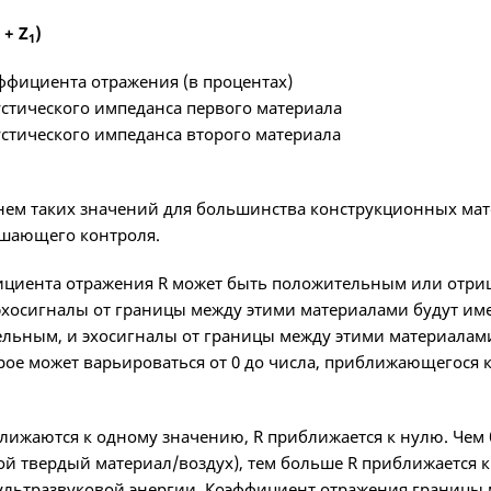
+ Z
)
1
эффициента отражения (в процентах)
устического импеданса первого материала
устического импеданса второго материала
нем таких значений для большинства конструкционных мат
ушающего контроля.
циента отражения R может быть положительным или отриц
эхосигналы от границы между этими материалами будут име
ельным, и эхосигналы от границы между этими материалам
орое может варьироваться от 0 до числа, приближающегося 
ижаются к одному значению, R приближается к нулю. Чем
й твердый материал/воздух), тем больше R приближается к
 ультразвуковой энергии. Коэффициент отражения границы