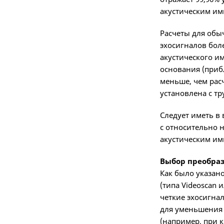
акустическим им
Расчеты для обы
эхосигналов бол
акустического и
основания (приб
меньше, чем рас
установлена с т
Следует иметь в
с относительно 
акустическим им
Выбор преобра
Как было указан
(типа Videoscan 
четкие эхосигна
для уменьшения 
(например, при 