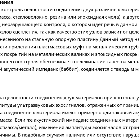
нения
онтроль целостности соединения двух различных материал
асса, стекловолокно, резина или эпоксидная смола), а друг
д неразрушающего контроля, о котором идет речь в данной 
лов сцепления, так как качество этих узлов зависит от цел
анесенного на стальную опорную пластину.Данный метод н
сти прилегания пластмассовых муфт на металлических труб
ых покрытий на металлических валиках и эпоксидных покрыт
ющего контроля обеспечивает отслеживание качества мета
акустический импеданс (баббит), соединяется с твердым
ка целостности соединения двух материалов при контроле 
итуды ультразвуковых эхосигналов, отраженных от границ
два соединенных материала имеют примерно одинаковый ак
тмасса. Если же акустический импеданс соединенных матери
стмасса/металл), изменения амплитуды эхосигналов от гра
личимы. В подобных случаях наличие или отсутствие нару