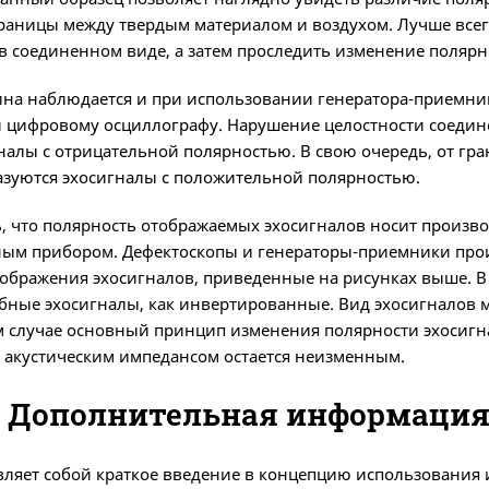
раницы между твердым материалом и воздухом. Лучше всего
в соединенном виде, а затем проследить изменение полярн
тина наблюдается и при использовании генератора-приемни
 цифровому осциллографу. Нарушение целостности соединен
налы с отрицательной полярностью. В свою очередь, от г
азуются эхосигналы с положительной полярностью.
ь, что полярность отображаемых эхосигналов носит произво
ым прибором. Дефектоскопы и генераторы-приемники прои
ображения эхосигналов, приведенные на рисунках выше. В 
бные эхосигналы, как инвертированные. Вид эхосигналов 
м случае основный принцип изменения полярности эхосигн
акустическим импедансом остается неизменным.
2: Дополнительная информаци
авляет собой краткое введение в концепцию использовани