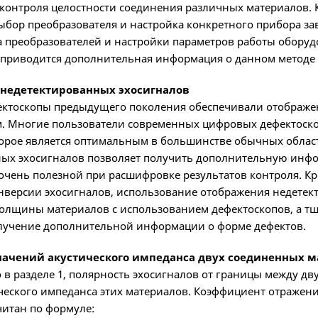
 контроля целостности соединения различных материалов. К
ыбор преобразователя и настройка конкретного прибора зав
 преобразователей и настройки параметров работы обору
 приводится дополнительная информация о данном методе
 недетектированных эхосигналов
ктоскопы предыдущего поколения обеспечивали отображе
. Многие пользователи современных цифровых дефектоскоп
торое является оптимальным в большинстве обычных област
ых эхосигналов позволяет получить дополнительную инфо
 очень полезной при расшифровке результатов контроля. К
нверсии эхосигналов, использование отображения недетек
олщины материалов с использованием дефектоскопов, а т
лучение дополнительной информации о форме дефектов.
начений акустического импеданса двух соединенных 
о в разделе 1, полярность эхосигналов от границы между 
ческого импеданса этих материалов. Коэффициент отражен
читан по формуле: