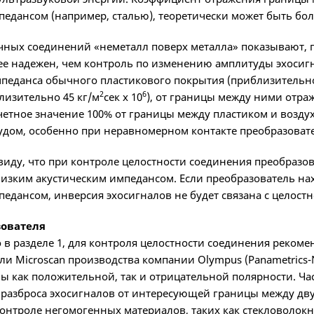
педансом (например, сталью), теоретически может быть бо
чных соединений «неметалл поверх металла» показывают, 
ее надежен, чем контроль по изменению амплитуды эхосиг
мпеданса обычного пластикового покрытия (приблизительно
2
6
лизительно 45 кг/м
сек х 10
), от границы между ними отраж
четное значение 100% от границы между пластиком и возду
рудом, особенно при неравномерном контакте преобразовате
 виду, что при контроле целостности соединения преобразо
низким акустическим импедансом. Если преобразователь на
педансом, инверсия эхосигналов не будет связана с целост
зователя
о в разделе 1, для контроля целостности соединения реко
или Microscan производства компании Olympus (Panametrics
лы как положительной, так и отрицательной полярности. Ча
разброса эхосигналов от интересующей границы между двум
контроле негомогенных материалов, таких как стекловолок