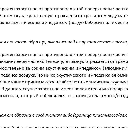
ображен эхосигнал от противоположной поверхности части 
В этом случае ультразвук отражается от границы между мат
зким акустическим импедансом (воздух). Эхосигнал имеет 
гнал от части образца, выполненной из органического стекла
ображен эхосигнал от противоположной поверхности части т
люминиевой частью. Теперь ультразвук отражается от гра
относительно высоким акустическим импедансом (алюминий)
педанса воздуха, но ниже акустического импеданса алюмини
о внимание принимаются не абсолютные значения акустиче
. В данном случае эхосигнал имеет положительную полярно
осигнала, который наблюдался от границы пластмасса/возду
гнал от образца в соединенном виде (граница пластмасса/ал
данный образец позволяет наглядно увидеть различие пол