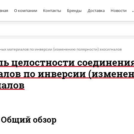
вная
О компании
Контакты
Бренды
Доставка
Новости
ных материалов по инверсии (изменению полярности) эхосигналов
ль целостности соединени
алов по инверсии (измене
налов
: Общий обзор