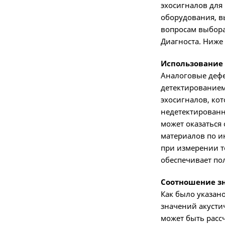
эхосигналов для
оборудования, в
вопросам выбора
Диагноста. Ниже
Использование
Аналоговые дефе
детектированием
эхосигналов, ко
недетектированн
может оказаться
материалов по и
при измерении т
обеспечивает по
Соотношение з
Как было указан
значений акусти
может быть расс