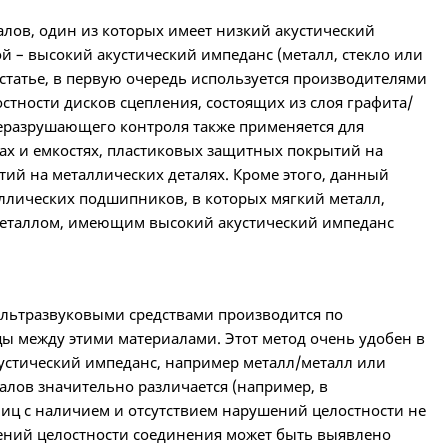
ов, один из которых имеет низкий акустический
ой – высокий акустический импеданс (металл, стекло или
статье, в первую очередь используется производителями
остности дисков сцепления, состоящих из слоя графита/
еразрушающего контроля также применяется для
ах и емкостях, пластиковых защитных покрытий на
ий на металлических деталях. Кроме этого, данный
ллических подшипников, в которых мягкий металл,
 металлом, имеющим высокий акустический импеданс
ультразвуковыми средствами производится по
ы между этими материалами. Этот метод очень удобен в
устический импеданс, например металл/металл или
алов значительно различается (например, в
ниц с наличием и отсутствием нарушений целостности не
шений целостности соединения может быть выявлено