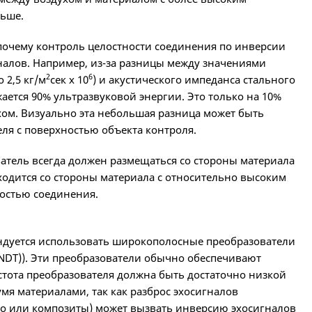
льше.
почему контроль целостности соединения по инверсии
налов. Например, из-за разницы между значениями
2
6
 2,5 кг/м
сек х 10
) и акустического импеданса стального
ается 90% ультразвуковой энергии. Это только на 10%
хом. Визуально эта небольшая разница может быть
ля с поверхностью объекта контроля.
ватель всегда должен размещаться со стороны материала
ходится со стороны материала с относительно высоким
ностью соединения.
мендуется использовать широкополосные преобразователи
-NDT)). Эти преобразователи обычно обеспечивают
стота преобразователя должна быть достаточно низкой
я материалами, так как разброс эхосигналов
но или композиты) может вызвать инверсию эхосигналов