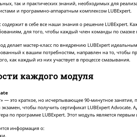
ьных, так и практических знаний, необходимых для реали
стами и программно-аппаратным комплексом LUBExpert.
сс содержит в себе все наши знания о решение LUBExpert. 
ованиям, для того, чтобы каждый член команды по смазк
д делает мастер-класс по внедрению LUBExpert идеальным
рованный к вашим потребностям, направлен на то, чтобы п
ого, как каждый из них участвует в процессе смазывания.
ости каждого модуля
cate
» — это краткое, но исчерпывающее 90-минутное занятие, 
экзамен, чтобы получить сертификат LUBExpert Advocate. А
тера по программе LUBExpert. Этот модуль является первым
ится информация о:
ки,