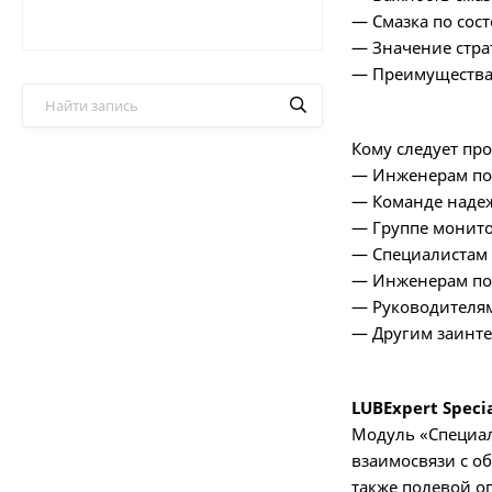
— Смазка по сос
— Значение стра
— Преимущества 
Кому следует про
— Инженерам по
— Команде наде
— Группе монито
— Специалистам 
— Инженерам по 
— Руководителя
— Другим заинте
LUBExpert Specia
Модуль «Специали
взаимосвязи с об
также полевой о