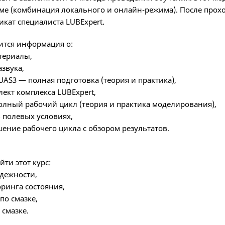
е (комбинация локального и онлайн-режима). После прохо
кат специалиста LUBExpert.
ится информация о:
териалы,
звука,
AS3 — полная подготовка (теория и практика),
ект комплекса LUBExpert,
олный рабочий цикл (теория и практика моделирования),
 полевых условиях,
ение рабочего цикла с обзором результатов.
йти этот курс:
дежности,
ринга состояния,
по смазке,
смазке.