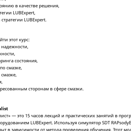
тоянию в качестве решения,
тегии LUBExpert,
стратегии LUBExpert.
йти этот курс:
 надежности,
жности,
ринга состояния,
по смазке,
смазке,
м,
ресованным сторонам в сфере смазки.
list
ст» — это 15 часов лекций и практических занятий в програ
орудованием LUBExpert. Используя симулятор SDT RAPsodyBo
пыт в зависимости от метода проведения обучения. Этот мо