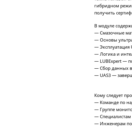
гибридном режим
получить сертифи
В модуле содерж
— Смазочные ма
— Основы ультра
— Эксплуатация U
— Логика и интел
— LUBExpert — п
— Сбор данных в
— UAS3 — заверш
Кому следует про
— Команде по на
— Группе монито
— Специалистам 
— Инженерам по 