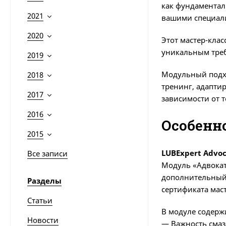
как фундаментал
2021
вашими специали
2020
Этот мастер-кла
уникальным треб
2019
Модульный подхо
2018
тренинг, адапти
2017
зависимости от т
2016
Особенн
2015
LUBExpert Advo
Все записи
Модуль «Адвокат
дополнительный 
Разделы
сертификата мас
Статьи
В модуле содерж
Новости
— Важность смаз