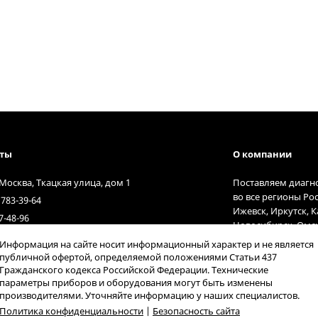
кты
О компании
 Москва, Ткацкая улица, дом 1
Поставляем диагн
во все регионы Ро
 783-39-64
Ижевск, Иркутск, 
7-48-96
Новосибирск, Омск
t@diagnost.ru
Тольятти, Тюмень,
Информация на сайте носит информационный характер и не является
9:00 до 17:00
курьерские службы
публичной офертой, определяемой положениями Статьи 437
Гражданского кодекса Российской Федерации. Технические
параметры приборов и оборудования могут быть изменены
производителями. Уточняйте информацию у наших специалистов.
Политика конфиденциальности
|
Безопасность сайта