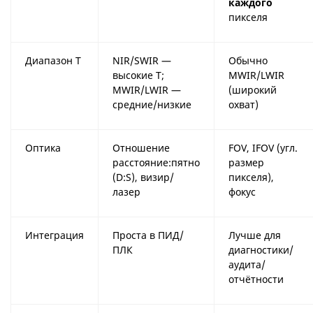
каждого
пикселя
Диапазон T
NIR/SWIR —
Обычно
высокие T;
MWIR/LWIR
MWIR/LWIR —
(широкий
средние/низкие
охват)
Оптика
Отношение
FOV, IFOV (угл.
расстояние:пятно
размер
(D:S), визир/
пикселя),
лазер
фокус
Интеграция
Проста в ПИД/
Лучше для
ПЛК
диагностики/
аудита/
отчётности