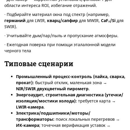
области интереса ROI, избегание отражений.
· Подбирайте материал окна под спектр (например,
германий
для LWIR,
кварц/сапфир
для MWIR,
CaF
₂/
Si
для
SWIR).
· Учитывайте дым/пар/пыль и пропускание атмосферы.
· Ежегодная поверка при помощи эталалонной модели
черного тела
Типовые сценарии
Промышленный процесс-контроль (пайка, сварка,
прокат):
быстрый отклик, маленькая зона →
NIR
/
SWIR
двухцветный пирометр
.
Энергоаудит, строительная диагностика (утечки/
изоляция/мостики холода):
требуется карта →
LWIR
-камера
.
Электрика/подшипники/моторы/
трансформаторы:
поиск локальных перегревов →
ИК-камера
; точечная верификация уставок →