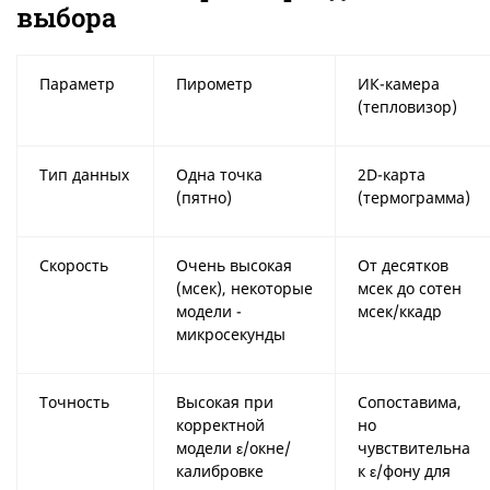
выбора
Параметр
Пирометр
ИК-камера
(тепловизор)
Тип данных
Одна точка
2D-карта
(пятно)
(термограмма)
Скорость
Очень высокая
От десятков
(мсек), некоторые
мсек до сотен
модели -
мсек/ккадр
микросекунды
Точность
Высокая при
Сопоставима,
корректной
но
модели ε/окне/
чувствительна
калибровке
к ε/фону для