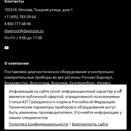
Контакты
105318, Москва, Ткацкая улица, дом 1
+7 (495) 783-39-64
8 800 777-48-96
diagnost@diagnost.ru
Пн-Пт с 9:00 до 17:00
О компании
Поставляем диагностическое оборудование и контрольно-
измерительные приборы во все регионы России (Барнаул,
Владивосток, Волгоград, Воронеж, Екатеринбург, Ижевск,
Иркутск, Казань, Краснодар, Красноярск, Москва, Нижний
Информация на сайте носит информационный характер и не
Новгород, Новосибирск, Омск, Пермь, Ростов-на-Дону, Самара,
является публичной офертой, определяемой положениями
Санкт-Петербург, Саратов, Тольятти, Тюмень, Ульяновск, Уфа,
Статьи 437 Гражданского кодекса Российской Федерации.
Хабаровск, Челябинск, Ярославль) через курьерские службы
Технические параметры приборов и оборудования могут
Гарантпост и СДЭК (возможна доставка и через другие сервисы).
быть изменены производителями. Уточняйте информацию у
наших специалистов.
Политика конфиденциальности
|
Безопасность сайта