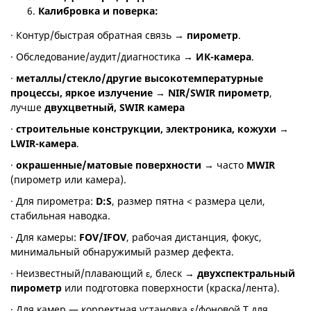
Калибровка и поверка:
· Контур/быстрая обратная связь →
пирометр
.
· Обследование/аудит/диагностика →
ИК-камера
.
·
металлы/стекло/другие высокотемпературные
процессы, яркое излучение
→
NIR
/
SWIR
пирометр
,
лучше
двухцветный,
SWIR
камера
·
строительные конструкции, электроника, кожухи
→
LWIR
-камера
.
·
окрашенные/матовые поверхности
→ часто
MWIR
(пирометр или камера).
· Для пирометра:
D
:
S
, размер пятна < размера цели,
стабильная наводка.
· Для камеры:
FOV
/
IFOV
, рабочая дистанция, фокус,
минимальный обнаружимый размер дефекта.
· Неизвестный/плавающий ε, блеск →
двухспектральный
пирометр
или подготовка поверхности (краска/лента).
· Для камер — корректная установка ε/фоновой T для