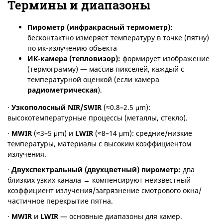
Термины и диапазоны
Пирометр (инфракрасный термометр):
бесконтактно измеряет температуру в точке (пятну)
по ик-излучению объекта
ИК-камера (тепловизор):
формирует изображение
(термограмму) — массив пикселей, каждый с
температурной оценкой (если камера
радиометрическая
).
·
Узкополосный
NIR
/
SWIR
(≈0.8–2.5 μm):
высокотемпературные процессы (металлы, стекло).
·
MWIR
(≈3–5 μm) и
LWIR
(≈8–14 μm): средние/низкие
температуры, материалы с высоким коэффициентом
излучения.
·
Двухспектральный (двухцветный) пирометр:
два
близких узких канала → компенсируют неизвестный
коэффициент излучения/загрязнение смотрового окна/
частичное перекрытие пятна.
·
MWIR
и
LWIR
— основные диапазоны для камер.