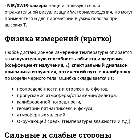
·
NIR
/
SWIR
-камеры
чаще используются для
отражательной визуализации/материаловедения, но могут
применяться и для пирометрии в узких полосах при
высоких T.
Физика измерений (кратко)
Любое дистанционное измерение температуры опирается
на
излучательную способность объекта измерения
(коэффициент излучения,
ε
)
,
спектральный диапазон
приемника излучения
,
оптический путь
и
калибровку
по модели черного тела. Ошибка складывается из:
неопределённости ε и отражённых фонов,
пропускания атмосферы/отражений/фильтра,
калибровочной погрешности,
геометрии пятна/пикселя и фокуса,
атмосферных явлений
Окружающей среды (температуры влажности и т.д.)
Сильные и слабые стороны