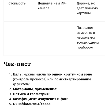
Стоимость
Дешевле чем ИК-
Дороже, но
камера
даёт полноту
картины
Позволяет
измерять в
нескольких
точках одним
прибором
Чек-лист
Цель
:
нужны
числа по одной критичной зоне
(контроль процесса) или
поиск/картирование
дефектов?
М
атериалы, применение
:
Оптика и геометрия:
К
оэффициент излучения
и фон:
Окна/фильтры/среда: