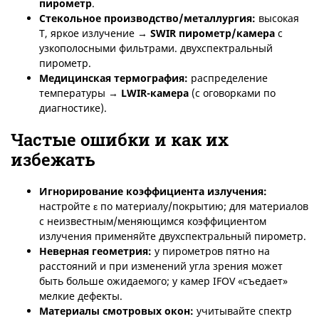
пирометр
.
Стекольное производство/металлургия:
высокая
T, яркое излучение →
SWIR
пирометр/камера
с
узкополосными фильтрами. двухспектральный
пирометр.
Медицинская термография:
распределение
температуры →
LWIR
-камера
(с оговорками по
диагностике).
Частые ошибки и как их
избежать
Игнорирование коэффициента излучения
:
настройте ε по материалу/покрытию; для материалов
с неизвестным/меняющимся коэффициентом
излучения применяйте двухспектральный пирометр.
Неверная геометрия:
у пирометров пятно на
расстояний и при изменений угла зрения может
быть больше ожидаемого; у камер IFOV «съедает»
мелкие дефекты.
Материалы смотровых окон
:
учитывайте спектр