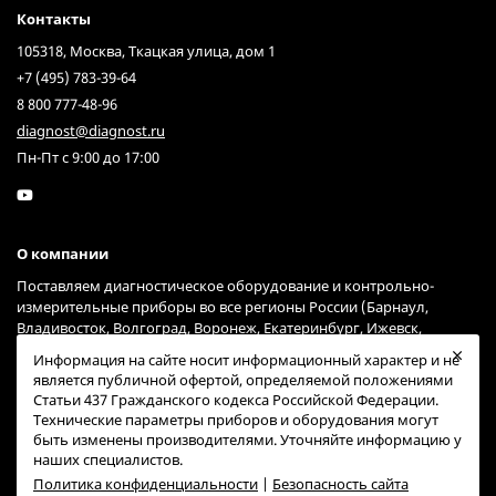
Контакты
105318, Москва, Ткацкая улица, дом 1
+7 (495) 783-39-64
8 800 777-48-96
diagnost@diagnost.ru
Пн-Пт с 9:00 до 17:00
О компании
Поставляем диагностическое оборудование и контрольно-
измерительные приборы во все регионы России (Барнаул,
Владивосток, Волгоград, Воронеж, Екатеринбург, Ижевск,
Иркутск, Казань, Краснодар, Красноярск, Москва, Нижний
Информация на сайте носит информационный характер и не
Новгород, Новосибирск, Омск, Пермь, Ростов-на-Дону, Самара,
является публичной офертой, определяемой положениями
Санкт-Петербург, Саратов, Тольятти, Тюмень, Ульяновск, Уфа,
Статьи 437 Гражданского кодекса Российской Федерации.
Хабаровск, Челябинск, Ярославль) через курьерские службы
Технические параметры приборов и оборудования могут
Гарантпост и СДЭК (возможна доставка и через другие сервисы).
быть изменены производителями. Уточняйте информацию у
наших специалистов.
Политика конфиденциальности
|
Безопасность сайта