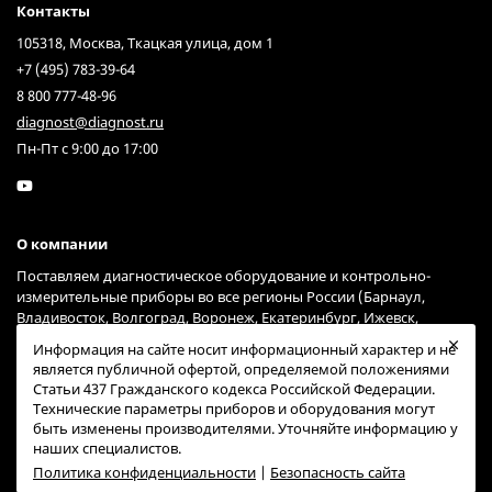
Контакты
105318, Москва, Ткацкая улица, дом 1
+7 (495) 783-39-64
8 800 777-48-96
diagnost@diagnost.ru
Пн-Пт с 9:00 до 17:00
О компании
Поставляем диагностическое оборудование и контрольно-
измерительные приборы во все регионы России (Барнаул,
Владивосток, Волгоград, Воронеж, Екатеринбург, Ижевск,
Иркутск, Казань, Краснодар, Красноярск, Москва, Нижний
Информация на сайте носит информационный характер и не
Новгород, Новосибирск, Омск, Пермь, Ростов-на-Дону, Самара,
является публичной офертой, определяемой положениями
Санкт-Петербург, Саратов, Тольятти, Тюмень, Ульяновск, Уфа,
Статьи 437 Гражданского кодекса Российской Федерации.
Хабаровск, Челябинск, Ярославль) через курьерские службы
Технические параметры приборов и оборудования могут
Гарантпост и СДЭК (возможна доставка и через другие сервисы).
быть изменены производителями. Уточняйте информацию у
наших специалистов.
Политика конфиденциальности
|
Безопасность сайта