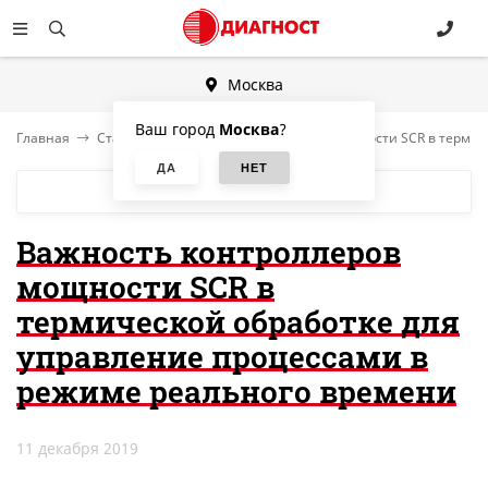
Москва
Ваш город
Москва
?
Главная
Статьи
Важность контроллеров мощности SCR в термич
БЛОГ
Важность контроллеров
мощности SCR в
термической обработке для
управление процессами в
режиме реального времени
11 декабря 2019