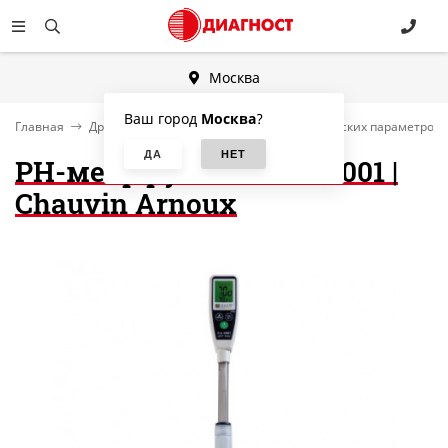
Москва
Ваш город
Москва
?
Главная
Другие категории
Измерители физических параметров и
PH-метр ручной C.A 10001 |
Chauvin Arnoux