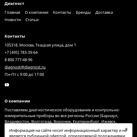
Диагност
Главная
О компании
Контакты
Бренды
Доставка
Новости
Статьи
Контакты
105318, Москва, Ткацкая улица, дом 1
+7 (495) 783-39-64
8 800 777-48-96
diagnost@diagnost.ru
Пн-Пт с 9:00 до 17:00
О компании
Поставляем диагностическое оборудование и контрольно-
измерительные приборы во все регионы России (Барнаул,
Владивосток, Волгоград, Воронеж, Екатеринбург, Ижевск,
Иркутск, Казань, Краснодар, Красноярск, Москва, Нижний
Информация на сайте носит информационный характер и не
Новгород, Новосибирск, Омск, Пермь, Ростов-на-Дону, Самара,
является публичной офертой, определяемой положениями