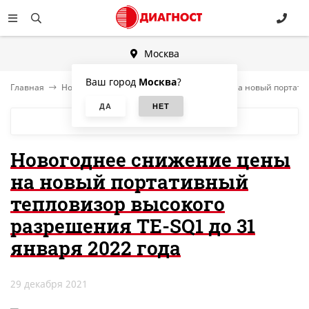
Москва
Ваш город
Москва
?
Главная
Новости
Новогоднее снижение цены на новый портатив
БЛОГ
Новогоднее снижение цены
на новый портативный
тепловизор высокого
разрешения TE-SQ1 до 31
января 2022 года
29 декабря 2021