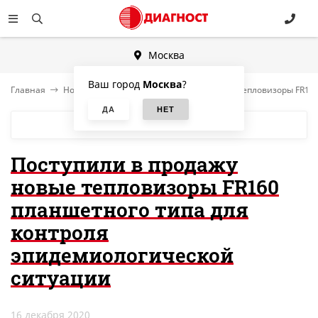
Москва
Ваш город
Москва
?
Главная
Новости
Поступили в продажу новые тепловизоры FR16
БЛОГ
Поступили в продажу
новые тепловизоры FR160
планшетного типа для
контроля
эпидемиологической
ситуации
16 декабря 2020