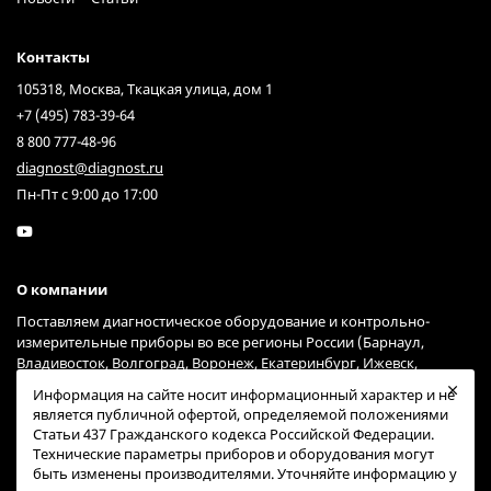
Контакты
105318, Москва, Ткацкая улица, дом 1
+7 (495) 783-39-64
8 800 777-48-96
diagnost@diagnost.ru
Пн-Пт с 9:00 до 17:00
О компании
Поставляем диагностическое оборудование и контрольно-
измерительные приборы во все регионы России (Барнаул,
Владивосток, Волгоград, Воронеж, Екатеринбург, Ижевск,
Иркутск, Казань, Краснодар, Красноярск, Москва, Нижний
Информация на сайте носит информационный характер и не
Новгород, Новосибирск, Омск, Пермь, Ростов-на-Дону, Самара,
является публичной офертой, определяемой положениями
Санкт-Петербург, Саратов, Тольятти, Тюмень, Ульяновск, Уфа,
Статьи 437 Гражданского кодекса Российской Федерации.
Хабаровск, Челябинск, Ярославль) через курьерские службы
Технические параметры приборов и оборудования могут
Гарантпост и СДЭК (возможна доставка и через другие сервисы).
быть изменены производителями. Уточняйте информацию у