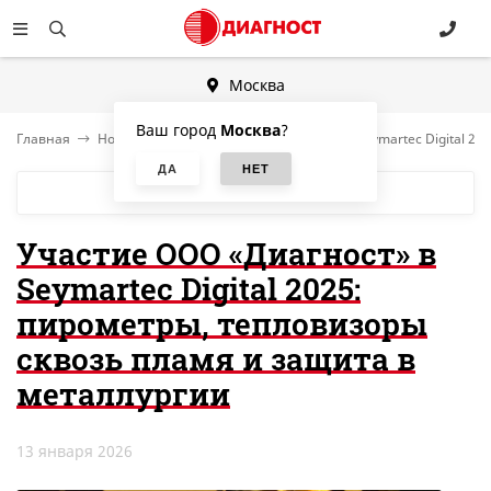
Москва
Ваш город
Москва
?
Главная
Новости
Участие ООО «Диагност» в Seymartec Digital 2
БЛОГ
Участие ООО «Диагност» в
Seymartec Digital 2025:
пирометры, тепловизоры
сквозь пламя и защита в
металлургии
13 января 2026