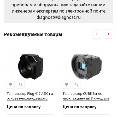
приборам и оборудованию задавайте нашим
инженерам-экспертам по электронной почте
diagnost@diagnost.ru
Рекомендуемые товары
Тепловизор Plug 417 ASIC на
Тепловизор CUBE Series
основе неохлаждаемого
неохлаждаемый ИК-модуль
теплового модуля |
| Китайские тепловизоры
Цена по запросу
Цена по запросу
Китайские тепловизоры